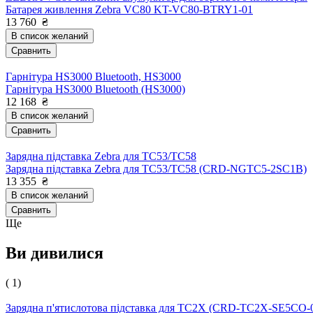
Батарея живлення Zebra VC80 KT-VC80-BTRY1-01
13 760
₴
В список желаний
Сравнить
Гарнітура HS3000 Bluetooth, HS3000
Гарнітура HS3000 Bluetooth (HS3000)
12 168
₴
В список желаний
Сравнить
Зарядна підставка Zebra для TC53/TC58
Зарядна підставка Zebra для TC53/TC58 (CRD-NGTC5-2SC1B)
13 355
₴
В список желаний
Сравнить
Ще
Ви дивилися
( 1)
Зарядна п'ятислотова підставка для TC2X (CRD-TC2X-SE5CO-