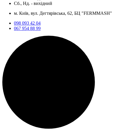
Сб., Нд. -
вихідний
м. Київ, вул. Дегтярівська, 62, БЦ "FERMMASH"
098 093 42 04
067 954 88 99