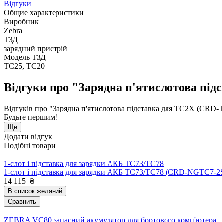
Відгуки
Общие характеристики
Виробник
Zebra
ТЗД
зарядний пристрій
Модель ТЗД
TC25, TC20
Відгуки про "Зарядна п'ятислотова пі
Відгуків про "Зарядна п'ятислотова підставка для TC2X (CRD
Будьте першим!
Ще
Додати відгук
Подібні товари
1-слот і підставка для зарядки АКБ TC73/TC78
1-слот і підставка для зарядки АКБ TC73/TC78 (CRD-NGTC7-
14 115
₴
В список желаний
Сравнить
ZEBRA VC80 запасний акумулятор для бортового комп'ютера.