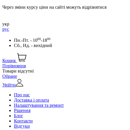
Через зміни курсу ціни на сайті можуть відрізнятися
укр
рус
00
00
Пн.-Пт. - 10
-18
Сб., Нд. - вихідний
Кошик
Порівняння
Товари відсутні
Обране
Увійти
Про нас
Доставка і оплата
Налаштування та ремонт
Рішення
Блог
Контакти
Відгуки