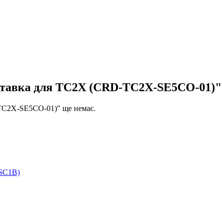
дставка для TC2X (CRD-TC2X-SE5CO-01)"
-TC2X-SE5CO-01)" ще немає.
2SC1B)