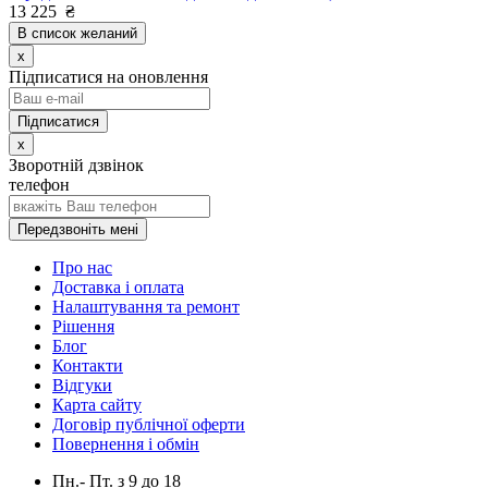
13 225
₴
В список желаний
x
Підписатися на оновлення
x
Зворотній дзвінок
телефон
Передзвоніть мені
Про нас
Доставка і оплата
Налаштування та ремонт
Рішення
Блог
Контакти
Відгуки
Карта сайту
Договір публічної оферти
Повернення і обмін
Пн.- Пт.
з
9
до
18