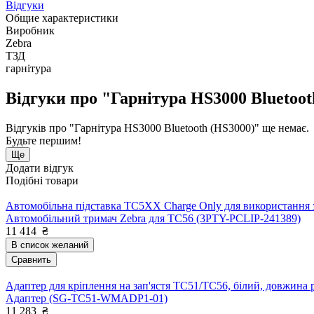
Відгуки
Общие характеристики
Виробник
Zebra
ТЗД
гарнітура
Відгуки про "Гарнітура HS3000 Bluetoot
Відгуків про "Гарнітура HS3000 Bluetooth (HS3000)" ще немає.
Будьте першим!
Ще
Додати відгук
Подібні товари
Автомобільна підставка TC5XX Charge Only для використання з
Автомобільний тримач Zebra для TC56 (3PTY-PCLIP-241389)
11 414
₴
В список желаний
Сравнить
Адаптер для кріплення на зап'ястя TC51/TC56, білий, довжина 
Адаптер (SG-TC51-WMADP1-01)
11 283
₴