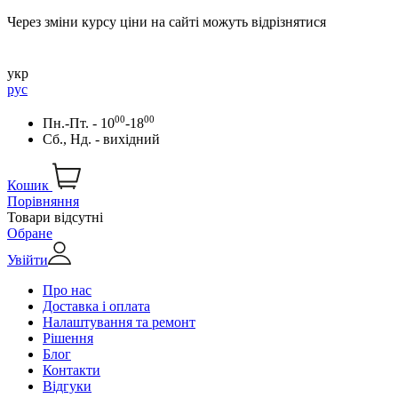
Через зміни курсу ціни на сайті можуть відрізнятися
укр
рус
00
00
Пн.-Пт. - 10
-18
Сб., Нд. - вихідний
Кошик
Порівняння
Товари відсутні
Обране
Увійти
Про нас
Доставка і оплата
Налаштування та ремонт
Рішення
Блог
Контакти
Відгуки