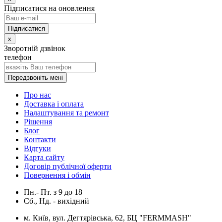
Підписатися на оновлення
x
Зворотній дзвінок
телефон
Передзвоніть мені
Про нас
Доставка і оплата
Налаштування та ремонт
Рішення
Блог
Контакти
Відгуки
Карта сайту
Договір публічної оферти
Повернення і обмін
Пн.- Пт.
з
9
до
18
Сб., Нд. -
вихідний
м. Київ, вул. Дегтярівська, 62, БЦ "FERMMASH"