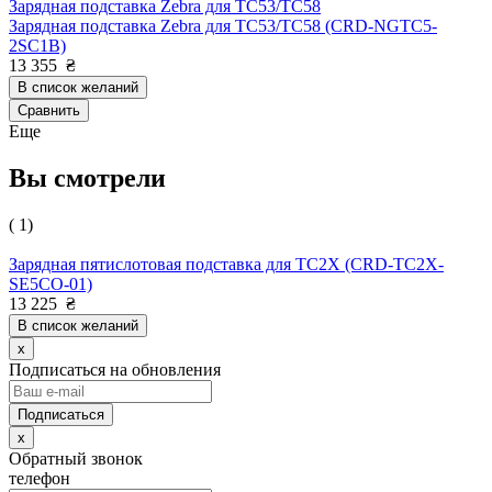
Зарядная подставка Zebra для TC53/TC58
Зарядная подставка Zebra для TC53/TC58 (CRD-NGTC5-
2SC1B)
13 355
₴
В список желаний
Сравнить
Еще
Вы смотрели
( 1)
Зарядная пятислотовая подставка для TC2X (CRD-TC2X-
SE5CO-01)
13 225
₴
В список желаний
x
Подписаться на обновления
x
Обратный звонок
телефон