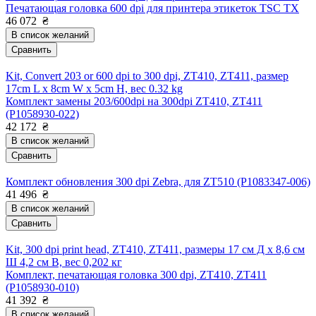
Печатающая головка 600 dpi для принтера этикеток TSC TX
46 072
₴
В список желаний
Сравнить
Kit, Convert 203 or 600 dpi to 300 dpi, ZT410, ZT411, размер
17cm L x 8cm W x 5cm H, вес 0.32 kg
Комплект замены 203/600dpi на 300dpi ZT410, ZT411
(P1058930-022)
42 172
₴
В список желаний
Сравнить
Комплект обновления 300 dpi Zebra, для ZT510 (P1083347-006)
41 496
₴
В список желаний
Сравнить
Kit, 300 dpi print head, ZT410, ZT411, размеры 17 см Д х 8,6 см
Ш 4,2 см В, вес 0,202 кг
Комплект, печатающая головка 300 dpi, ZT410, ZT411
(P1058930-010)
41 392
₴
В список желаний