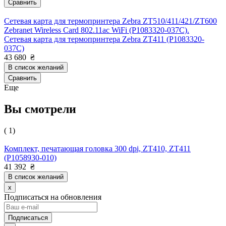
Сравнить
Сетевая карта для термопринтера Zebra ZT510/411/421/ZT600
Zebranet Wireless Card 802.11ac WiFi (P1083320-037C).
Сетевая карта для термопринтера Zebra ZT411 (P1083320-
037C)
43 680
₴
В список желаний
Сравнить
Еще
Вы смотрели
( 1)
Комплект, печатающая головка 300 dpi, ZT410, ZT411
(P1058930-010)
41 392
₴
В список желаний
x
Подписаться на обновления