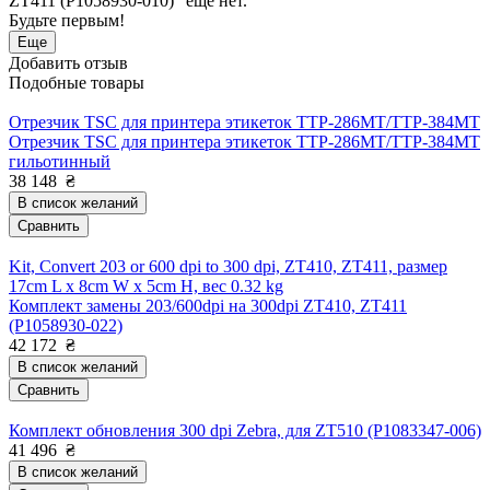
ZT411 (P1058930-010)" еще нет.
Будьте первым!
Еще
Добавить отзыв
Подобные товары
Отрезчик TSC для принтера этикеток TTP-286MT/TTP-384MT
Отрезчик TSC для принтера этикеток TTP-286MT/TTP-384MT
гильотинный
38 148
₴
В список желаний
Сравнить
Kit, Convert 203 or 600 dpi to 300 dpi, ZT410, ZT411, размер
17cm L x 8cm W x 5cm H, вес 0.32 kg
Комплект замены 203/600dpi на 300dpi ZT410, ZT411
(P1058930-022)
42 172
₴
В список желаний
Сравнить
Комплект обновления 300 dpi Zebra, для ZT510 (P1083347-006)
41 496
₴
В список желаний