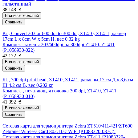
гильотинный
38 148
₴
В список желаний
Сравнить
Kit, Convert 203 or 600 dpi to 300 dpi, ZT410, ZT411, размер
17cm L x 8cm W x 5cm H, вес 0.32 kg
Комплект замены 203/600dpi на 300dpi ZT410, ZT411
(P1058930-022)
42 172
₴
В список желаний
Сравнить
Kit, 300 dpi print head, ZT410, ZT411, размеры 17 см Д х 8,6 см
Ш 4,2 см В, вес 0,202 кг
Комплект, печатающая головка 300 dpi, ZT410, ZT411
(P1058930-010)
41 392
₴
В список желаний
Сравнить
Сетевая карта для термопринтера Zebra ZT510/411/421/ZT600
Zebranet Wireless Card 802.11ac WiFi (P1083320-037C).
Сетевая карта для термопринтера Zebra ZT411 (P1083320-