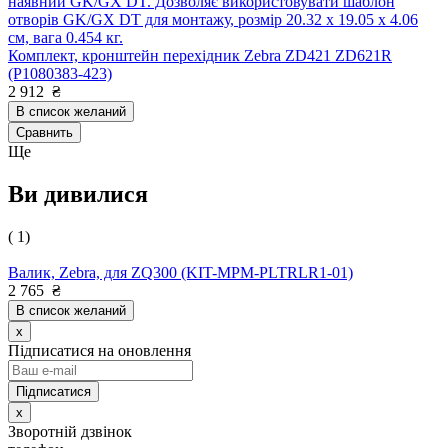
наявний GK/GX DT. Дозволяє використовувати шаблон
отворів GK/GX DT для монтажу, розмір 20.32 x 19.05 x 4.06
см, вага 0.454 кг.
Комплект, кронштейн перехідник Zebra ZD421 ZD621R
(P1080383-423)
2 912
₴
В список желаний
Сравнить
Ще
Ви дивилися
( 1)
Валик, Zebra, для ZQ300 (KIT-MPM-PLTRLR1-01)
2 765
₴
В список желаний
x
Підписатися на оновлення
x
Зворотній дзвінок