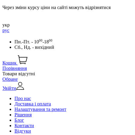
Через зміни курсу ціни на сайті можуть відрізнятися
укр
рус
00
00
Пн.-Пт. - 10
-18
Сб., Нд. - вихідний
Кошик
Порівняння
Товари відсутні
Обране
Увійти
Про нас
Доставка і оплата
Налаштування та ремонт
Рішення
Блог
Контакти
Відгуки