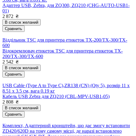
Адаптер USB, Zebra, для ZQ300, ZQ210 (CHG-AUTO-USB1-
01)
2 872
₴
В список желаний
Сравнить
Віддільник TSC для принтера етикеток TX-200/TX-300/TX-
600
Відокремлювач етикеток TSC для принтера етикеток TX-
200/TX-300/TX-600
2 542
₴
В список желаний
Сравнить
USB Cable (Type A to Type C),ZR138 (CN) (Qty 5), розмір 11 x
8.51 x 3.5 см, вага 0.19 кг
Кабель USB Zebra для ZQ210 (CBL-MPV-USB1-05)
2 808
₴
В список желаний
Сравнить
Комплект, Адаптерний кронштейн, що дає змогу встановити
ZD420/620D на тому самому місці, де наразі встановлено