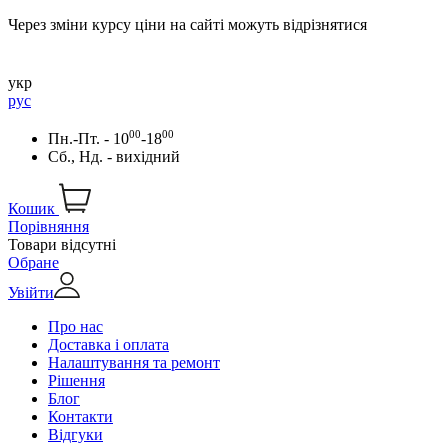
Через зміни курсу ціни на сайті можуть відрізнятися
укр
рус
00
00
Пн.-Пт. - 10
-18
Сб., Нд. - вихідний
Кошик
Порівняння
Товари відсутні
Обране
Увійти
Про нас
Доставка і оплата
Налаштування та ремонт
Рішення
Блог
Контакти
Відгуки