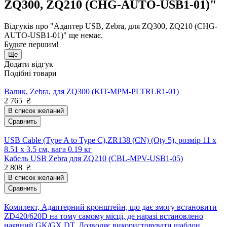
ZQ300, ZQ210 (CHG-AUTO-USB1-01)"
Відгуків про "Адаптер USB, Zebra, для ZQ300, ZQ210 (CHG-
AUTO-USB1-01)" ще немає.
Будьте першим!
Ще
Додати відгук
Подібні товари
Валик, Zebra, для ZQ300 (KIT-MPM-PLTRLR1-01)
2 765
₴
В список желаний
Сравнить
USB Cable (Type A to Type C),ZR138 (CN) (Qty 5), розмір 11 x
8.51 x 3.5 см, вага 0.19 кг
Кабель USB Zebra для ZQ210 (CBL-MPV-USB1-05)
2 808
₴
В список желаний
Сравнить
Комплект, Адаптерний кронштейн, що дає змогу встановити
ZD420/620D на тому самому місці, де наразі встановлено
наявний GK/GX DT. Дозволяє використовувати шаблон