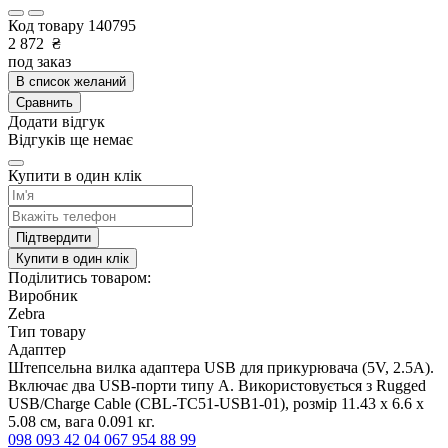
Код товару
140795
2 872
₴
под заказ
В список желаний
Сравнить
Додати відгук
Відгуків ще немає
Купити в один клік
Підтвердити
Купити в один клік
Поділитись товаром:
Виробник
Zebra
Тип товару
Адаптер
Штепсельна вилка адаптера USB для прикурювача (5V, 2.5A).
Включає два USB-порти типу A. Використовується з Rugged
USB/Charge Cable (CBL-TC51-USB1-01), розмір 11.43 x 6.6 x
5.08 см, вага 0.091 кг.
098 093 42 04
067 954 88 99