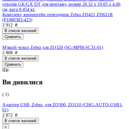
отворів GK/GX DT для монтажу, розмір 20.32 x 19.05 x 4.06
см, вага 0.454 кг.
Комплект, кронштейн перехідник Zebra ZD421 ZD621R
(P1080383-423)
2 912
₴
В список желаний
Сравнить
М'який чохол Zebra для ZQ320 (SG-MPM-SC31-01)
2 808
₴
В список желаний
Сравнить
Ще
Ви дивилися
( 1)
Адаптер USB, Zebra, для ZQ300, ZQ210 (CHG-AUTO-USB1-
01)
2 872
₴
В список желаний
x