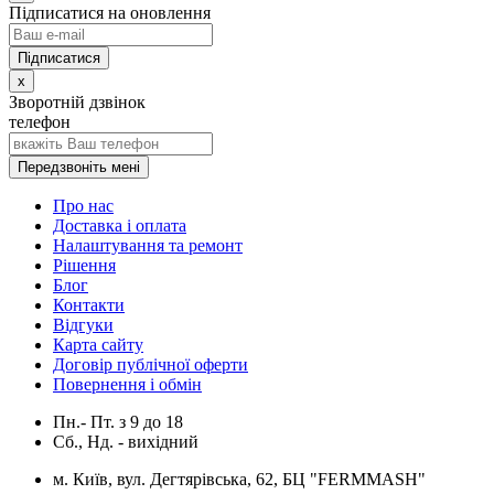
Підписатися на оновлення
x
Зворотній дзвінок
телефон
Передзвоніть мені
Про нас
Доставка і оплата
Налаштування та ремонт
Рішення
Блог
Контакти
Відгуки
Карта сайту
Договір публічної оферти
Повернення і обмін
Пн.- Пт.
з
9
до
18
Сб., Нд. -
вихідний
м. Київ, вул. Дегтярівська, 62, БЦ "FERMMASH"