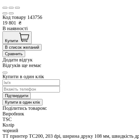
Код товару
143756
19 801
₴
В наявності
Купити
В список желаний
Сравнить
Додати відгук
Відгуків ще немає
Купити в один клік
Підтвердити
Купити в один клік
Поділитись товаром:
Виробник
TSC
Колір
чорний
TT принтер TC200, 203 dpi, ширина друку 108 мм, швидкість дру