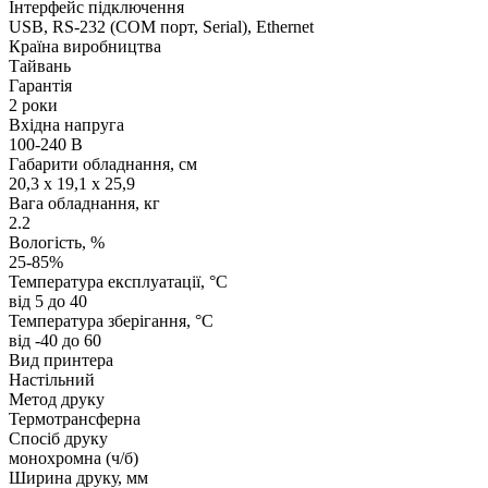
Інтерфейс підключення
USB, RS-232 (COM порт, Serial), Ethernet
Країна виробництва
Тайвань
Гарантія
2 роки
Вхідна напруга
100-240 В
Габарити обладнання, см
20,3 x 19,1 x 25,9
Вага обладнання, кг
2.2
Вологість, %
25-85%
Температура експлуатації, °C
від 5 до 40
Температура зберігання, °C
від -40 до 60
Вид принтера
Настільний
Метод друку
Термотрансферна
Спосіб друку
монохромна (ч/б)
Ширина друку, мм