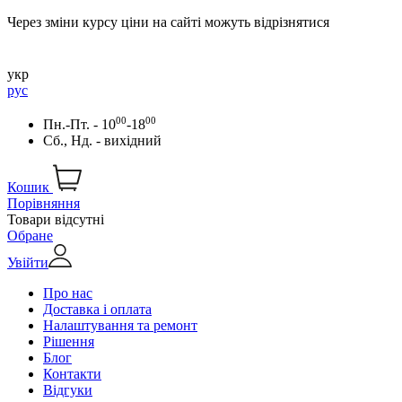
Через зміни курсу ціни на сайті можуть відрізнятися
укр
рус
00
00
Пн.-Пт. - 10
-18
Сб., Нд. - вихідний
Кошик
Порівняння
Товари відсутні
Обране
Увійти
Про нас
Доставка і оплата
Налаштування та ремонт
Рішення
Блог
Контакти
Відгуки