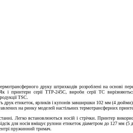
термотрансферного друку штрихкодів розроблені на основі пере
 Як і принтери серії TTP-245C, вироби серії TC вирізняют
родукції TSC.
ть друк етикеток, ярликів і купонів завширшки 102 мм (4 дюйми) 
ставлених на ринку моделей настільних термотрансферних принте
истанні. Легко встановлюються носій і стрічки. Принтер викор
Відсік для носія вміщує рулони етикеток діаметром до 127 мм (5 
центрі пружинний тримач.