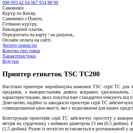
098 093 42 04
067 954 88 99
Самовивіз
Кур'єр по Києву,
Самовивіз з Пошти,
Готівкою кур'єру,
Накладений платіж,
Передоплата на карту / на рахунок,
Онлайн оплата на сайті.
Читати повністю
Коротко про товар
Характеристики
Відгуки
Принтер етикеток TSC TC200
Настільні принтери виробництва компанії TSC серії TC для 
продажів, з використанням деяких яскравих удосконалень.
характеристиками, яких покупці вже стандартно очікують від п
Довговічні, надійні та швидкісні принтери серії TC забезпечую
співвідношення ціни-якості, яке є недосяжним для інших пред
Конструкція принтерів серії TC забезпечує простоту у викор
метрів на сердечнику з виїмкою діаметром 13 мм (0,5 дюйма). 
(1,5 дюйма). Рулон із легкістю вставляється в розташований у 