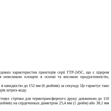
дових характеристик принтерів серії TTP-245C, що є лідером
ься невеликою площею в основі та високою продуктивністю,
зі швидкістю до 152 мм (6 дюймів) за секунду. Це гарантує таке
рів штрих-коду.
истовує стрічки для термотрансферного друку довжиною до 110
дюймів) на сердечниках діаметром 25,4 мм (1 дюйм) або 38,1 мм