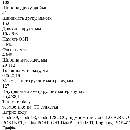
108
Ширина друку, дюйми
4″
Швидкість друку, мм/сек
152
Довжина друку, мм
10-2286
Пам'ять ОЗП
8 Мб
Флеш пам'ять
4 Мб
Ширина матеріалу, мм
20-112
Товщина матеріалу, мм
0,06-0,19
Макс. діаметр рулону матеріалу, мм
127
Внутрішній діаметр рулону матеріалу, мм
25,4/38,1
Тип матеріалу
термоетикетка, ТТ етикетка
Штрих-коду
Code 39, Code 93, Code 128UCC, підмножини Code 128 A.B.C, C
POSTNET, China POST, GS1 DataBar, Code 11, Logmars, PDF-417
Графіка