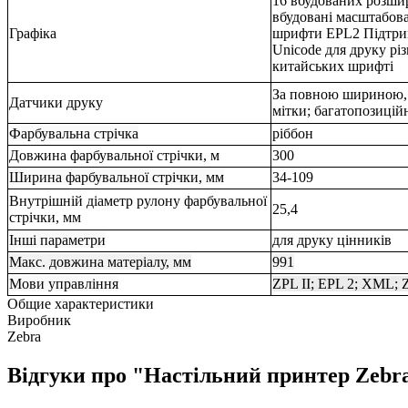
16 вбудованих розши
вбудовані масштабов
Графіка
шрифти EPL2 Підтрим
Unicode для друку р
китайських шрифті
За повною шириною, 
Датчики друку
мітки; багатопозицій
Фарбувальна стрічка
ріббон
Довжина фарбувальної стрічки, м
300
Ширина фарбувальної стрічки, мм
34-109
Внутрішній діаметр рулону фарбувальної
25,4
стрічки, мм
Інші параметри
для друку цінників
Макс. довжина матеріалу, мм
991
Мови управління
ZPL II; EPL 2; XML; 
Общие характеристики
Виробник
Zebra
Відгуки про "Настільний принтер Zeb