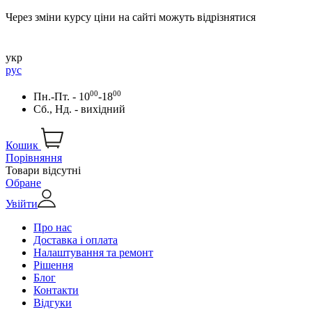
Через зміни курсу ціни на сайті можуть відрізнятися
укр
рус
00
00
Пн.-Пт. - 10
-18
Сб., Нд. - вихідний
Кошик
Порівняння
Товари відсутні
Обране
Увійти
Про нас
Доставка і оплата
Налаштування та ремонт
Рішення
Блог
Контакти
Відгуки