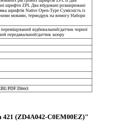
рюваних растрових шрифтів ZPL II Два
ані шрифти ZPL Два вбудовані розширювані
ка шрифтів Native Open-Type Сумісність із
ізними мовами, термодрук на вимогу Набори
переміщуваний відбивальний/датчик чорної
ний передавальний/датчик зазору
ZBI; PDF Direct
ra 421 (ZD4A042-C0EM00EZ)"