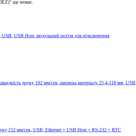
0EZ)" ще немає.
, USB, USB Host, модульний роз'єм для підключення
 швидкість друку 102 мм/сек, ширина матеріалу 25,4-118 мм, USB,
ку 152 мм/сек, USB, Ethernet + USB Host + RS-232 + RTC