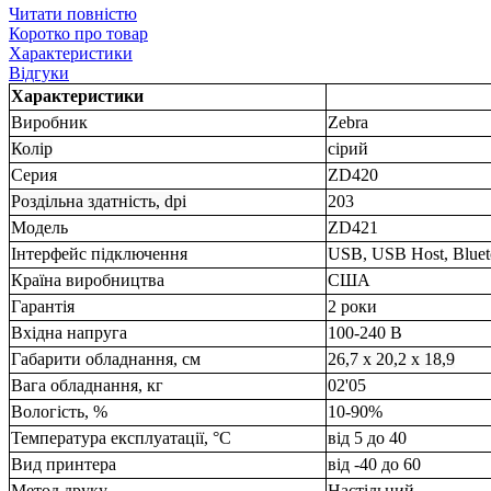
Читати повністю
Коротко про товар
Характеристики
Відгуки
Характеристики
Виробник
Zebra
Колір
сірий
Серия
ZD420
Роздільна здатність, dpi
203
Модель
ZD421
Інтерфейс підключення
USB, USB Host, Bluet
Країна виробництва
США
Гарантія
2 роки
Вхідна напруга
100-240 В
Габарити обладнання, см
26,7 x 20,2 x 18,9
Вага обладнання, кг
02'05
Вологість, %
10-90%
Температура експлуатації, °C
від 5 до 40
Вид принтера
від -40 до 60
Метод друку
Настільний