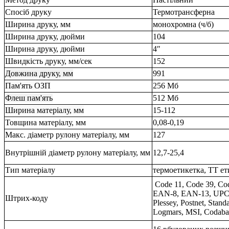
Спосіб друку
Термотрансферна
Ширина друку, мм
монохромна (ч/б)
Ширина друку, дюйми
104
Ширина друку, дюйми
4″
Швидкість друку, мм/сек
152
Довжина друку, мм
991
Пам'ять ОЗП
256 Мб
Флеш пам'ять
512 Мб
Ширина матеріалу, мм
15-112
Товщина матеріалу, мм
0,08-0,19
Макс. діаметр рулону матеріалу, мм
127
Внутрішній діаметр рулону матеріалу, мм
12,7-25,4
Тип матеріалу
термоетикетка, ТТ ет
Code 11, Code 39, Co
EAN-8, EAN-13, UPC 
Штрих-коду
Plessey, Postnet, Standa
Logmars, MSI, Codabar