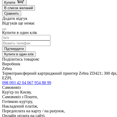
Купити
В список желаний
Сравнить
Додати відгук
Відгуків ще немає
Купити в один клік
Підтвердити
Купити в один клік
Поділитись товаром:
Виробник
Zebra
Термотрансферний картриджний принтер Zebra ZD421; 300 dpi,
EZPL
098 093 42 04
067 954 88 99
Самовивіз
Кур'єр по Києву,
Самовивіз з Пошти,
Готівкою кур'єру,
Накладений платіж,
Передоплата на карту / на рахунок,
Онлайн оплата на сайті.