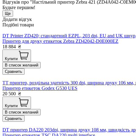
Відгуків про "Настільний принтер Zebra 421 (ZD4A042-C0EM0
Будьте першим!
Ще
Додати відгук
Подібні товари
DT Printer ZD420; стандартний EZPL, 203 dpi, EU and UK шнур
Принтер для друку етикеток Zebra ZD42042-D0E000EZ
18 884
₴
Купити
В список желаний
Сравнить
TT принтер, роздільна здатність 300 dpi, ширина друку 106 мм,
Принтер етикеток Godex G530 UES
20 500
₴
Купити
В список желаний
Сравнить
DT принтер DA220 203dpi, ширина друку 108 мм, швидкість дру
Принтер етикеток TSC DA220 multi interface