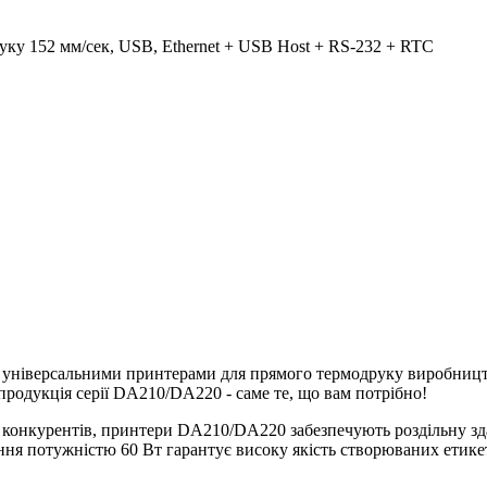
ку 152 мм/сек, USB, Ethernet + USB Host + RS-232 + RTC
 універсальними принтерами для прямого термодруку виробницт
 продукція серії DA210/DA220 - саме те, що вам потрібно!
 конкурентів, принтери DA210/DA220 забезпечують роздільну зда
ння потужністю 60 Вт гарантує високу якість створюваних етике