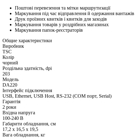
Поштові перевезення та мітки маршрутизації
Маркування під час відправлення й одержання вантажів
Друк проїзних квитків і квитків для заходів
Маркування товарів у роздрібних магазинах
Маркування папок-реєстраторів
Общие характеристики
Виробник
TSC
Колір
чорний
Роздільна здатність, dpi
203
Модель
DA220
Інтерфейс підключення
USB, Ethernet, USB Host, RS-232 (COM порт, Serial)
Гарантія
2 роки
Вхідна напруга
100-240 В
Габарити обладнання, см
17,2 x 16,5 x 19,5
Вага обладнання, кг