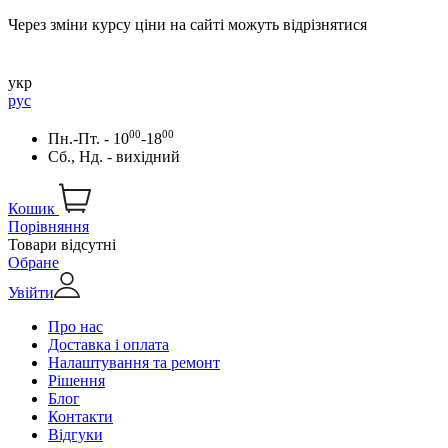
Через зміни курсу ціни на сайті можуть відрізнятися
укр
рус
00
00
Пн.-Пт. - 10
-18
Сб., Нд. - вихідний
Кошик
Порівняння
Товари відсутні
Обране
Увійти
Про нас
Доставка і оплата
Налаштування та ремонт
Рішення
Блог
Контакти
Відгуки