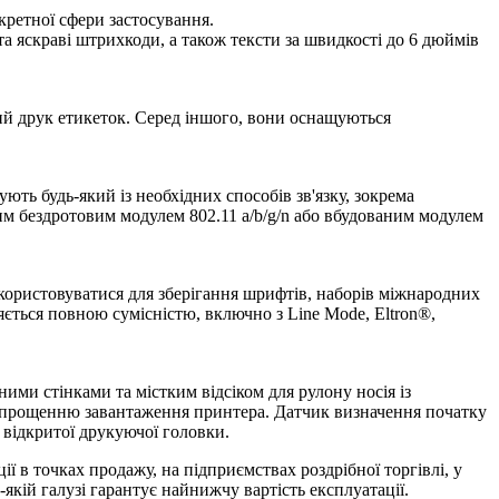
кретної сфери застосування.
та яскраві штрихкоди, а також тексти за швидкості до 6 дюймів
ий друк етикеток. Серед іншого, вони оснащуються
ть будь-який із необхідних способів зв'язку, зокрема
м бездротовим модулем 802.11 a/b/g/n або вбудованим модулем
ористовуватися для зберігання шрифтів, наборів міжнародних
яється повною сумісністю, включно з Line Mode, Eltron®,
ми стінками та містким відсіком для рулону носія із
спрощенню завантаження принтера. Датчик визначення початку
відкритої друкуючої головки.
ії в точках продажу, на підприємствах роздрібної торгівлі, у
-якій галузі гарантує найнижчу вартість експлуатації.