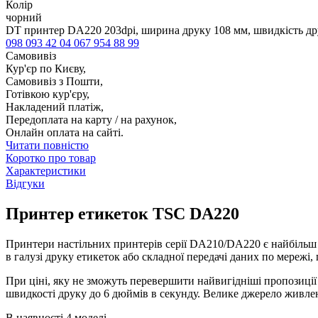
Колір
чорний
DT принтер DA220 203dpi, ширина друку 108 мм, швидкість дру
098 093 42 04
067 954 88 99
Самовивіз
Кур'єр по Києву,
Самовивіз з Пошти,
Готівкою кур'єру,
Накладений платіж,
Передоплата на карту / на рахунок,
Онлайн оплата на сайті.
Читати повністю
Коротко про товар
Характеристики
Відгуки
Принтер етикеток TSC DA220
Принтери настільних принтерів серії DA210/DA220 є найбільш
в галузі друку етикеток або складної передачі даних по мережі,
При ціні, яку не зможуть перевершити найвигідніші пропозиції
швидкості друку до 6 дюймів в секунду. Велике джерело живле
В наявності 4 моделі