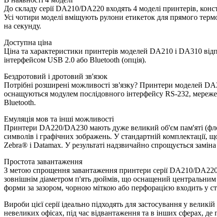
До складу серії DA210/DA220 входять 4 моделі принтерів, конст
Усі чотири моделі вміщують рулони етикеток для прямого термод
на секунду.
Доступна ціна
Ціна та характеристики принтерів моделей DA210 і DA310 відп
інтерфейсом USB 2.0 або Bluetooth (опція).
Бездротовий і дротовий зв'язок
Потрібні розширені можливості зв'язку? Принтери моделей DA22
оснащуються модулем послідовного інтерфейсу RS-232, мережев
Bluetooth.
Емуляція мов та інші можливості
Принтери DA220/DA230 мають дуже великий об'єм пам'яті (фле
символів і графічних зображень. У стандартній комплектації, щ
Zebra® і Datamax. У результаті надзвичайно спрощується замін
Простота завантаження
З метою спрощення завантаження принтери серії DA210/DA220 м
зовнішнім діаметром п'ять дюймів, що оснащений центральним
форми за зазором, чорною міткою або перфорацією входить у с
Вироби цієї серії ідеально підходять для застосування у великій
невеликих офісах, під час відвантаження та в інших сферах, де 