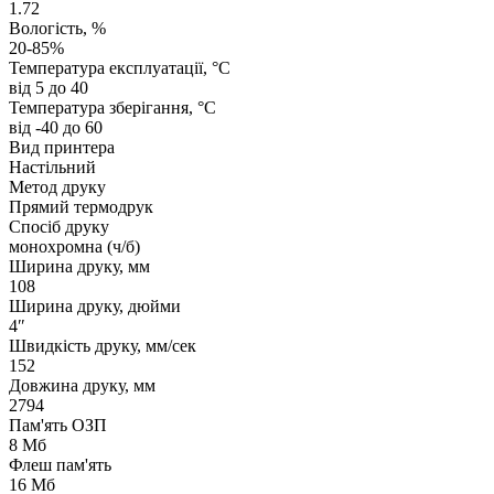
1.72
Вологість, %
20-85%
Температура експлуатації, °C
від 5 до 40
Температура зберігання, °C
від -40 до 60
Вид принтера
Настільний
Метод друку
Прямий термодрук
Спосіб друку
монохромна (ч/б)
Ширина друку, мм
108
Ширина друку, дюйми
4″
Швидкість друку, мм/сек
152
Довжина друку, мм
2794
Пам'ять ОЗП
8 Мб
Флеш пам'ять
16 Мб