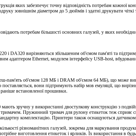
рукція яких забезпечує точну відповідність потребам кожної кон
руку зовнішнім діаметром до 5 дюймів і здатні друкувати чіткі 
овідають потребам більшості основних галузей, у яких необхідн
0 і DA320 вирізняються збільшеним об'ємом пам'яті та підтримую
им адаптером Ethernet, модулем інтерфейсу USB-host, вбудовани
ш-пам'ять об'ємом 128 МБ і DRAM об'ємом 64 МБ), що може вик
о поставляється, вони підтримують набір мов емуляції, що вирізн
а раніше встановленої прошивки.
ають зручну у використанні двостулкову конструкцію з подвійни
 тримачем. Пружинний тримач для рулону етикеток теж сприяє 
тандартну комплектацію. Принтери також оснащуються датчиком 
 кількості різноманітних галузей, зокрема для маркування продукц
потрібне виготовлення етикеток і ярликів. Їх використання в будь