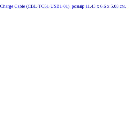
arge Cable (CBL-TC51-USB1-01), розмір 11.43 x 6.6 x 5.08 см,