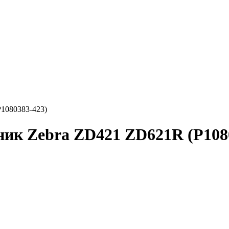
1080383-423)
ник Zebra ZD421 ZD621R (P108