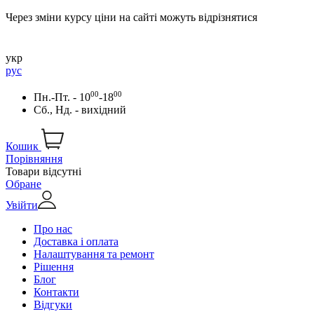
Через зміни курсу ціни на сайті можуть відрізнятися
укр
рус
00
00
Пн.-Пт. - 10
-18
Сб., Нд. - вихідний
Кошик
Порівняння
Товари відсутні
Обране
Увійти
Про нас
Доставка і оплата
Налаштування та ремонт
Рішення
Блог
Контакти
Відгуки