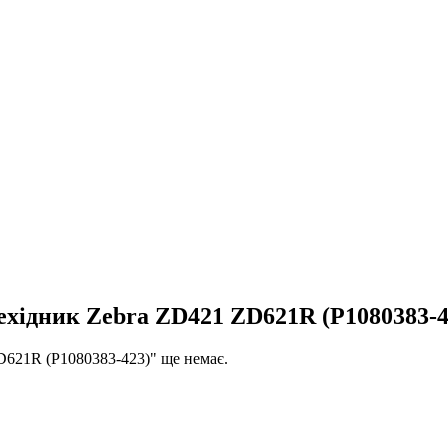
ехідник Zebra ZD421 ZD621R (P1080383-4
D621R (P1080383-423)" ще немає.