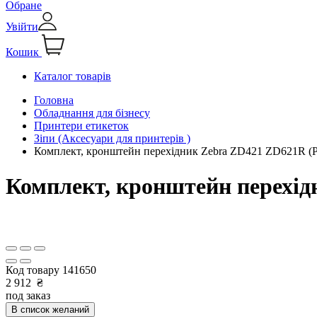
Обране
Увійти
Кошик
Каталог товарів
Головна
Обладнання для бізнесу
Принтери етикеток
Зіпи (Аксесуари для принтерів )
Комплект, кронштейн перехідник Zebra ZD421 ZD621R (P
Комплект, кронштейн перехід
Код товару
141650
2 912
₴
под заказ
В список желаний