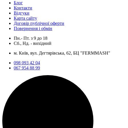
Блог
Контакти
Відгуки
Карта сайту
Договір публічної оферти
Повернення і обмін
Пн.- Пт.
з
9
до
18
Сб., Нд. -
вихідний
м. Київ, вул. Дегтярівська, 62, БЦ "FERMMASH"
098 093 42 04
067 954 88 99