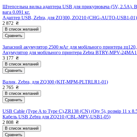
Штепсельна вилка адаптера USB для прикурювача (5V, 2.5A). В
вага 0.091 кг.
Адаптер USB, Zebra, для ZQ300, ZQ210 (CHG-AUTO-USB1-01)
2 872
₴
В список желаний
Сравнить
Запасний акумулятор 2500 мАг для мобільного принтера zq120,
Акумулятор для мобільного принтера Zebra BTRY-MPV-24MA1
3 177
₴
В список желаний
Сравнить
Валик, Zebra, для ZQ300 (KIT-MPM-PLTRLR1-01)
2 765
₴
В список желаний
Сравнить
USB Cable (Type A to Type C),ZR138 (CN) (Qty 5), розмір 11 x 8.5
Кабель USB Zebra для ZQ210 (CBL-MPV-USB1-05)
2 808
₴
В список желаний
Сравнить