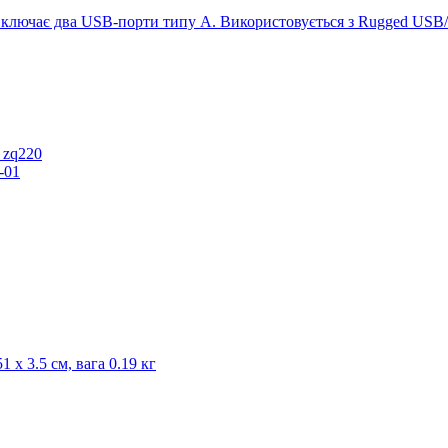
ключає два USB-порти типу A. Використовується з Rugged USB/Ch
 zq220
-01
1 x 3.5 см, вага 0.19 кг