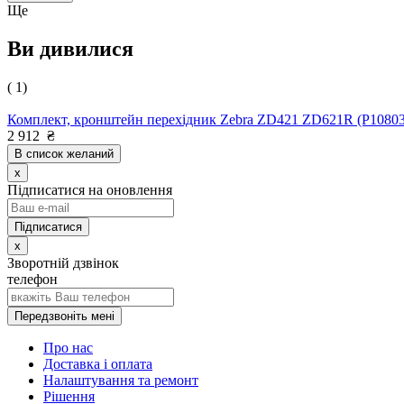
Ще
Ви дивилися
( 1)
Комплект, кронштейн перехідник Zebra ZD421 ZD621R (P10803
2 912
₴
В список желаний
x
Підписатися на оновлення
x
Зворотній дзвінок
телефон
Передзвоніть мені
Про нас
Доставка і оплата
Налаштування та ремонт
Рішення