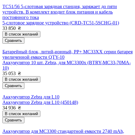
TC51/56 5-слотовая зарядная станция, заряжает до пяти
устройств. В комплект входит блок питания и кабель
постоянного тока
5-слотовое зарядное устройство (CRD-TC51-5SCHG-01)
33 850
₴
В список желаний
Сравнить
Батарейный блок, литий-ионный, PP+ MC33XX серии батарея
увеличенной емкости QTY-10
Аккумулятор 10 шт. Zebra, для MC3300x (BTRY-MC33-70MA-
10)
35 053
₴
В список желаний
Сравнить
Аккумулятор Zebra для L10
Аккумулятор Zebra для L10 (450148)
34 936
₴
В список желаний
Сравнить
Аккумулятор для MC3300 стандартной емкости 2740 mAh,