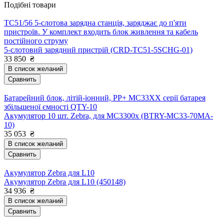
Подібні товари
TC51/56 5-слотова зарядна станція, заряджає до п'яти
пристроїв. У комплект входить блок живлення та кабель
постійного струму
5-слотовий зарядний пристрій (CRD-TC51-5SCHG-01)
33 850
₴
В список желаний
Сравнить
Батарейний блок, літій-іонний, PP+ MC33XX серії батарея
збільшеної ємності QTY-10
Акумулятор 10 шт. Zebra, для MC3300x (BTRY-MC33-70MA-
10)
35 053
₴
В список желаний
Сравнить
Акумулятор Zebra для L10
Акумулятор Zebra для L10 (450148)
34 936
₴
В список желаний
Сравнить