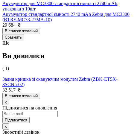
Акумулятор для MC3300 стандартної ємності 2740 mAh,
упаковка з 10шт
Акумулятор стандартної ємності 2740 mAh Zebra для MC3300
(BTRY-MC33-27MA-10)
29 684
₴
В список желаний
Сравнить
Ще
Ви дивилися
( 1)
Задня кришка зі скануючим модулем Zebra (ZBK-ET5X-
8SCN5-02)
32 517
₴
В список желаний
x
Підписатися на оновлення
x
Зворотній дзвінок