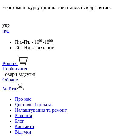
Через зміни курсу ціни на сайті можуть відрізнятися
укр
рус
00
00
Пн.-Пт. - 10
-18
Сб., Нд. - вихідний
Кошик
Порівняння
Товари відсутні
Обране
Увійти
Про нас
Доставка і оплата
Налаштування та ремонт
Рішення
Блог
Контакти
Відгуки