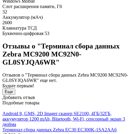
Windows Mobile
Слот расширения памяти, Гб
32
Аккумулятор (мАч)
2600
Клавиатура ТСД
Буквенно-цифровая 53
Отзывы о "Терминал сбора данных
Zebra MC9200 MC92N0-
GL0SYJQA6WR"
Отзывов о "Терминал сбора данных Zebra MC9200 MC92N0-
GL0SYJQA6WR" еще нет.
Будьте первым!
Еще
Добавить отзыв
Подобные товары
Android 8, GMS, 2D Imager сканер SE2100, 4ГБ/32ГБ,
аккумулятор 1200 mAh, Bluetooth, Wi-Fi, сенсорный экран 3
дюйма
Терминал сбора данных Zebra EC30 EC300K-1SA2AA6