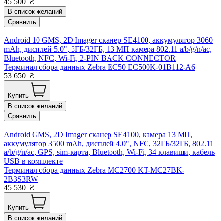
45 500
₴
В список желаний
Сравнить
Android 10 GMS, 2D Imager сканер SE4100, аккумулятор 3060
mAh, дисплей 5.0", 3ГБ/32ГБ, 13 МП камера 802.11 a/b/g/n/ac,
Bluetooth, NFC, Wi-Fi, 2-PIN BACK CONNECTOR
Терминал сбора данных Zebra EC50 EC500K-01B112-A6
53 650
₴
Купить
В список желаний
Сравнить
Android GMS, 2D Imager сканер SE4100, камера 13 МП,
аккумулятор 3500 mAh, дисплей 4.0", NFC, 32ГБ/32ГБ, 802.11
a/b/g/n/ac, GPS, sim-карта, Bluetooth, Wi-Fi, 34 клавиши, кабель
USB в комплекте
Терминал сбора данных Zebra MC2700 KT-MC27BK-
2B3S3RW
45 530
₴
Купить
В список желаний