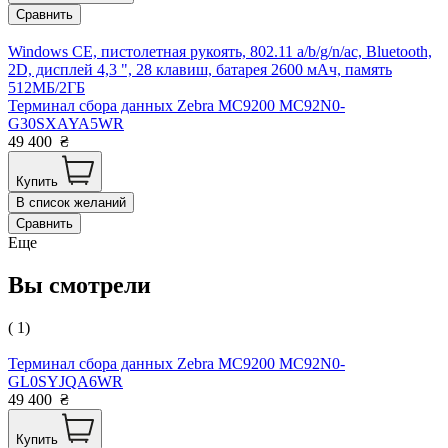
Сравнить
Windows CE, пистолетная рукоять, 802.11 a/b/g/n/ac, Bluetooth,
2D, дисплей 4,3 ", 28 клавиш, батарея 2600 мАч, память
512МБ/2ГБ
Терминал сбора данных Zebra MC9200 MC92N0-
G30SXAYA5WR
49 400
₴
Купить
В список желаний
Сравнить
Еще
Вы смотрели
( 1)
Терминал сбора данных Zebra MC9200 MC92N0-
GL0SYJQA6WR
49 400
₴
Купить