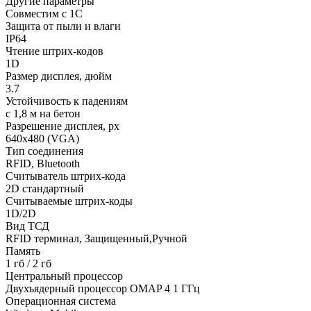
Другие параметры
Совместим с 1С
Защита от пыли и влаги
IP64
Чтение штрих-кодов
1D
Размер дисплея, дюйм
3.7
Устойчивость к падениям
с 1,8 м на бетон
Разрешение дисплея, px
640х480 (VGA)
Тип соединения
RFID, Bluetooth
Считыватель штрих-кода
2D стандартный
Считываемые штрих-коды
1D/2D
Вид ТСД
RFID терминал, Защищенный,Ручной
Память
1 гб / 2 гб
Центральный процессор
Двухъядерный процессор OMAP 4 1 ГГц
Операционная система