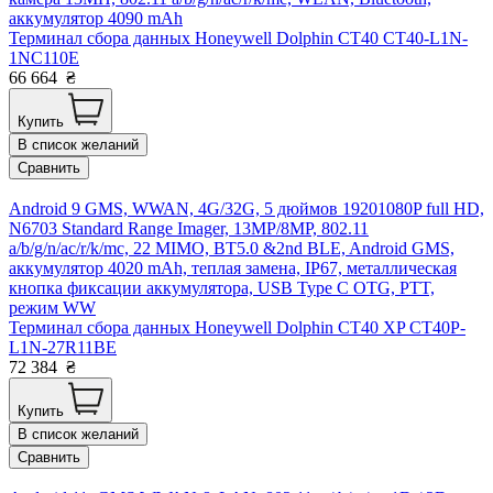
аккумулятор 4090 mAh
Терминал сбора данных Honeywell Dolphin CT40 CT40-L1N-
1NC110E
66 664
₴
Купить
В список желаний
Сравнить
Android 9 GMS, WWAN, 4G/32G, 5 дюймов 19201080P full HD,
N6703 Standard Range Imager, 13MP/8MP, 802.11
a/b/g/n/ac/r/k/mc, 22 MIMO, BT5.0 &2nd BLE, Android GMS,
аккумулятор 4020 mAh, теплая замена, IP67, металлическая
кнопка фиксации аккумулятора, USB Type C OTG, PTT,
режим WW
Терминал сбора данных Honeywell Dolphin CT40 XP CT40P-
L1N-27R11BE
72 384
₴
Купить
В список желаний
Сравнить