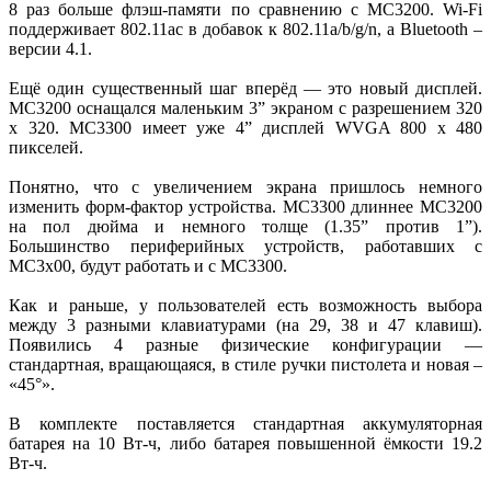
8 раз больше флэш-памяти по сравнению с MC3200. Wi-Fi
поддерживает 802.11ac в добавок к 802.11a/b/g/n, а Bluetooth –
версии 4.1.
Ещё один существенный шаг вперёд — это новый дисплей.
MC3200 оснащался маленьким 3” экраном с разрешением 320
х 320. MC3300 имеет уже 4” дисплей WVGA 800 х 480
пикселей.
Понятно, что с увеличением экрана пришлось немного
изменить форм-фактор устройства. MC3300 длиннее MC3200
на пол дюйма и немного толще (1.35” против 1”).
Большинство периферийных устройств, работавших с
MC3x00, будут работать и с MC3300.
Как и раньше, у пользователей есть возможность выбора
между 3 разными клавиатурами (на 29, 38 и 47 клавиш).
Появились 4 разные физические конфигурации —
стандартная, вращающаяся, в стиле ручки пистолета и новая –
«45°».
В комплекте поставляется стандартная аккумуляторная
батарея на 10 Вт-ч, либо батарея повышенной ёмкости 19.2
Вт-ч.