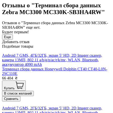
Отзывы о "Терминал сбора данных
Zebra MC3300 MC330K-SB3HA4RW"
Отзывов о "Терминал сбора данных Zebra MC3300 MC330K-
SB3HA4RW" еще нет.
Будьте первым!
Еще
Добавить отзыв
Подобные товары
Android 7 GMS, 4ГБ/32ГБ, экран 5’ HD, 2D Imager сканер,
камера 13МП, 802.11 a/b/g/n/ac/r/k/mc, WLAN, Bluetooth,
аккумулятор 4090 mAh
Терминал сбора данных Honeywell Dolphin CT40 CT40-L0N-
2SC110E
66 404
₴
Купить
В список желаний
Сравнить
Android 7 GMS, 2ГБ/32ГБ, экран 5’ HD, 2D Imager сканер,
камера 13МП, 802.11 a/b/g/n/ac/r/k/mc, WLAN, Bluetooth,