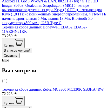
Android 11, GMS,WWAN & LAN, 802.11 a / b/g / n, 1D / 2D
Imager S0703, Qualcomm Snapdragon SM6115, четыре
высокопроизводительных ядра Kryo (2,0 ГГц) + четыре ядра
Kryo (1,8 ГГц) с пониженным энергопотреблением, 4 ГБ/64 ГБ
памяти, фронтальная 5 Мп, задняя 13 Мп, Bluetooth 5.0,
аккумулятор 4500 мАч, USB Type C
Терминал сбора данных Honeywell EDA52 EDA52-
11AE64N21RK
73 250
₴
Купить
В список желаний
Сравнить
Еще
Вы смотрели
( 1)
Терминал сбора данных Zebra MC3300 MC330K-SB3HA4RW
72 228
₴
Купить