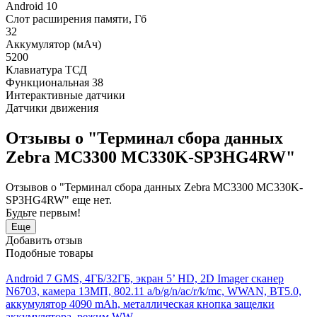
Android 10
Слот расширения памяти, Гб
32
Аккумулятор (мАч)
5200
Клавиатура ТСД
Функциональная 38
Интерактивные датчики
Датчики движения
Отзывы о "Терминал сбора данных
Zebra MC3300 MC330K-SP3HG4RW"
Отзывов о "Терминал сбора данных Zebra MC3300 MC330K-
SP3HG4RW" еще нет.
Будьте первым!
Еще
Добавить отзыв
Подобные товары
Android 7 GMS, 4ГБ/32ГБ, экран 5’ HD, 2D Imager сканер
N6703, камера 13МП, 802.11 a/b/g/n/ac/r/k/mc, WWAN, BT5.0,
аккумулятор 4090 mAh, металлическая кнопка защелки
аккумулятора, режим WW