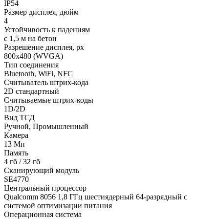
IP54
Размер дисплея, дюйм
4
Устойчивость к падениям
с 1,5 м на бетон
Разрешение дисплея, px
800х480 (WVGA)
Тип соединения
Bluetooth, WiFi, NFС
Считыватель штрих-кода
2D стандартный
Считываемые штрих-коды
1D/2D
Вид ТСД
Ручной, Промышленный
Камера
13 Мп
Память
4 гб / 32 гб
Сканирующий модуль
SE4770
Центральный процессор
Qualcomm 8056 1,8 ГГц шестиядерный 64-разрядный с
системой оптимизации питания
Операционная система