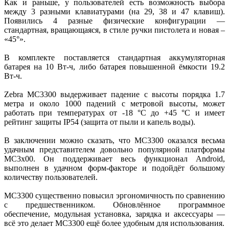
Как и раньше, у пользователей есть возможность выбора
между 3 разными клавиатурами (на 29, 38 и 47 клавиш).
Появились 4 разные физические конфигурации —
стандартная, вращающаяся, в стиле ручки пистолета и новая –
«45°».
В комплекте поставляется стандартная аккумуляторная
батарея на 10 Вт-ч, либо батарея повышенной ёмкости 19.2
Вт-ч.
Zebra MC3300 выдерживает падение с высоты порядка 1.7
метра и около 1000 падений с метровой высоты, может
работать при температурах от -18 °С до +45 °С и имеет
рейтинг защиты IP54 (защита от пыли и капель воды).
В заключении можно сказать, что MC3300 оказался весьма
удачным представителем довольно популярной платформы
MC3x00. Он поддерживает весь функционал Android,
выполнен в удачном форм-факторе и подойдёт большому
количеству пользователей.
MC3300 существенно повысил эргономичность по сравнению
с предшественником. Обновлённое программное
обеспечение, модульная установка, зарядка и аксессуары —
всё это делает MC3300 ещё более удобным для использования.