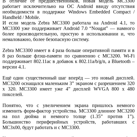
В отличие от предшественников, новая модель MC3300
работает исключительно на ОС Android ввиду отсутствия
необходимости в поддержке Windows Embedded Compact /
Handheld / Mobile.
И если модель Zebra MC3300 работала на Android 4.1, то
MC3300 уже поддерживает Android 7.0 “Nougat” — намного
более производительную, простую в использовании и, что
немаловажно, более безопасную систему.
Zebra MC3300 имеет в 4 раза больше оперативной памяти и в
8 раз больше флэш-памяти по сравнению с MC3200. Wi-Fi
поддерживает 802.11ac в добавок к 802.11a/b/g/n, а Bluetooth –
версии 4.1.
Ещё один существенный шаг вперёд — это новый дисплей.
MC3200 оснащался маленьким 3” экраном с разрешением 320
х 320. MC3300 имеет уже 4” дисплей WVGA 800 х 480
пикселей.
Понятно, что с увеличением экрана пришлось немного
изменить форм-фактор устройства. MC3300 длиннее MC3200
на пол дюйма и немного толще (1.35” против 1”).
Большинство периферийных устройств, работавших с
MC3x00, будут работать и с MC3300.