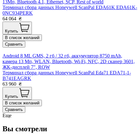
13Мп, Bluetooth 4.1, Ethernet, SCP, Rest of world
Терминал сбора данных Honeywell ScanPal EDA61K EDA61K-
0NC934PERK
64 064
₴
Купить
В список желаний
Сравнить
Android 8 ML GMS, 2 гб / 32 гб, аккумулятор 8750 mAh,
камера 13 Мп, WLAN, Bluetooth, Wi-Fi, NFC, 2D сканер 3601,
ЖК-дисплей 7", ROW
Терминал сбора данных Honeywell ScanPal Eda71 EDA71-1-
B741EAGRK
63 960
₴
Купить
В список желаний
Сравнить
Еще
Вы смотрели