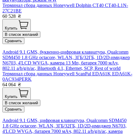
Терминал сбора данных Honeywell Dolphin CT40 CT40-L1N-
27C21BE
60 528
₴
Купить
В список желаний
Сравнить
Android 9.1 GMS, буквенно-цифровая клавиатура, Qualcomm
SDM450 1.8 GHz octacore, WLAN, 3ГБ/32ГБ, 1D/2D-имиджер
N6703, 4'LCD WVGA, камера 13 Мп, батарея 7000 мАч,
802.11 a/b/g/n/ac, Bluetooth 4.1, Ethernet, SCP, Rest of world
Терминал сбора данных Honeywell ScanPal EDA61K EDA61K-
0AC934PERK
64 064
₴
Купить
В список желаний
Сравнить
Android 9.1 GMS, цифровая клавиатура, Qualcomm SDM450
1.8 GHz octacore, WLAN, 3ГБ/32ГБ, 1D/2D-имиджер N6703,
4'LCD WVGA, батарея 7000 мАч, 802.11 a/b/g/n/ac, камера