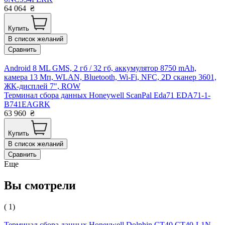
64 064
₴
Купить
В список желаний
Сравнить
Android 8 ML GMS, 2 гб / 32 гб, аккумулятор 8750 mAh,
камера 13 Мп, WLAN, Bluetooth, Wi-Fi, NFC, 2D сканер 3601,
ЖК-дисплей 7", ROW
Терминал сбора данных Honeywell ScanPal Eda71 EDA71-1-
B741EAGRK
63 960
₴
Купить
В список желаний
Сравнить
Еще
Вы смотрели
( 1)
Терминал сбора данных Honeywell Dolphin CT40 CT40-L1N-