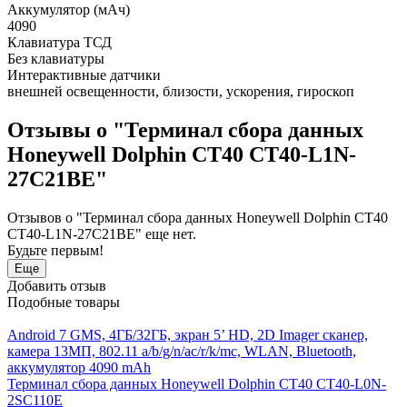
Аккумулятор (мАч)
4090
Клавиатура ТСД
Без клавиатуры
Интерактивные датчики
внешней освещенности, близости, ускорения, гироскоп
Отзывы о "Терминал сбора данных
Honeywell Dolphin CT40 CT40-L1N-
27C21BE"
Отзывов о "Терминал сбора данных Honeywell Dolphin CT40
CT40-L1N-27C21BE" еще нет.
Будьте первым!
Еще
Добавить отзыв
Подобные товары
Android 7 GMS, 4ГБ/32ГБ, экран 5’ HD, 2D Imager сканер,
камера 13МП, 802.11 a/b/g/n/ac/r/k/mc, WLAN, Bluetooth,
аккумулятор 4090 mAh
Терминал сбора данных Honeywell Dolphin CT40 CT40-L0N-
2SC110E