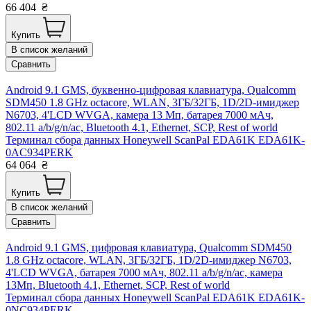
66 404
₴
Купить
В список желаний
Сравнить
Android 9.1 GMS, буквенно-цифровая клавиатура, Qualcomm
SDM450 1.8 GHz octacore, WLAN, 3ГБ/32ГБ, 1D/2D-имиджер
N6703, 4'LCD WVGA, камера 13 Мп, батарея 7000 мАч,
802.11 a/b/g/n/ac, Bluetooth 4.1, Ethernet, SCP, Rest of world
Терминал сбора данных Honeywell ScanPal EDA61K EDA61K-
0AC934PERK
64 064
₴
Купить
В список желаний
Сравнить
Android 9.1 GMS, цифровая клавиатура, Qualcomm SDM450
1.8 GHz octacore, WLAN, 3ГБ/32ГБ, 1D/2D-имиджер N6703,
4'LCD WVGA, батарея 7000 мАч, 802.11 a/b/g/n/ac, камера
13Мп, Bluetooth 4.1, Ethernet, SCP, Rest of world
Терминал сбора данных Honeywell ScanPal EDA61K EDA61K-
0NC934PERK