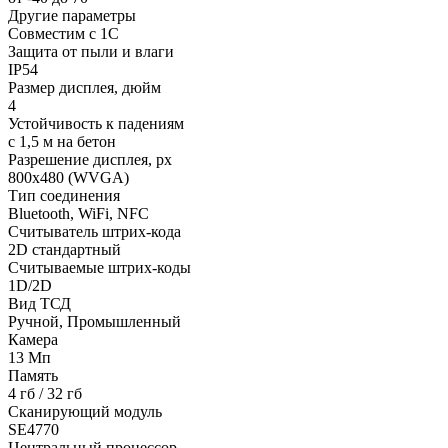
Другие параметры
Совместим с 1С
Защита от пыли и влаги
IP54
Размер дисплея, дюйм
4
Устойчивость к падениям
с 1,5 м на бетон
Разрешение дисплея, px
800х480 (WVGA)
Тип соединения
Bluetooth, WiFi, NFС
Считыватель штрих-кода
2D стандартный
Считываемые штрих-коды
1D/2D
Вид ТСД
Ручной, Промышленный
Камера
13 Мп
Память
4 гб / 32 гб
Сканирующий модуль
SE4770
Центральный процессор