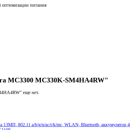
й оптимизации питания
ebra MC3300 MC330K-SM4HA4RW"
M4HA4RW" еще нет.
а 13МП, 802.11 a/b/g/n/ac/r/k/mc, WLAN, Bluetooth, аккумулятор
C110E