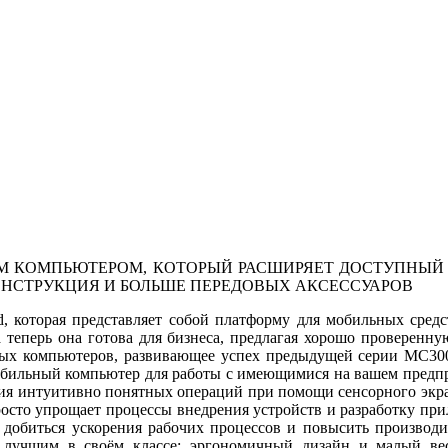
М КОМПЬЮТЕРОМ, КОТОРЫЙ РАСШИРЯЕТ ДОСТУПНЫЙ 
НСТРУКЦИЯ И БОЛЬШЕ ПЕРЕДОВЫХ АКСЕССУАРОВ
, которая представляет собой платформу для мобильных сред
а теперь она готова для бизнеса, предлагая хорошо проверенн
х компьютеров, развивающее успех предыдущей серии MC3000,
мобильный компьютер для работы с имеющимися на вашем предп
я интуитивно понятных операций при помощи сенсорного экрана,
осто упрощает процессы внедрения устройств и разработку при
добиться ускорения рабочих процессов и повысить производит
 лучшим в своём классе: эргономичный дизайн и малый ве