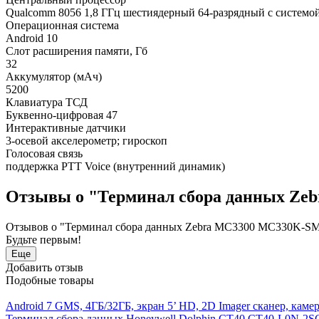
Qualcomm 8056 1,8 ГГц шестиядерный 64-разрядный с системо
Операционная система
Android 10
Слот расширения памяти, Гб
32
Аккумулятор (мАч)
5200
Клавиатура ТСД
Буквенно-цифровая 47
Интерактивные датчики
3-осевой акселерометр; гироскоп
Голосовая связь
поддержка PTT Voice (внутренний динамик)
Отзывы о "Терминал сбора данных Z
Отзывов о "Терминал сбора данных Zebra MC3300 MC330K-S
Будьте первым!
Еще
Добавить отзыв
Подобные товары
Android 7 GMS, 4ГБ/32ГБ, экран 5’ HD, 2D Imager сканер, камер
Терминал сбора данных Honeywell Dolphin CT40 CT40-L0N-2S