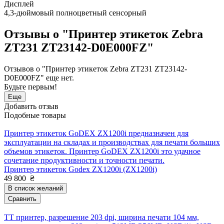
Дисплей
4,3-дюймовый полноцветный сенсорный
Отзывы о "Принтер этикеток Zebra
ZT231 ZT23142-D0E000FZ"
Отзывов о "Принтер этикеток Zebra ZT231 ZT23142-
D0E000FZ" еще нет.
Будьте первым!
Еще
Добавить отзыв
Подобные товары
Принтер этикеток GoDEX ZX1200i предназначен для
эксплуатации на складах и производствах для печати больших
объемов этикеток. Принтер GoDEX ZX1200i это удачное
сочетание продуктивности и точности печати.
Принтер этикеток Godex ZX1200i (ZX1200i)
49 800
₴
В список желаний
Сравнить
TT принтер, разрешение 203 dpi, ширина печати 104 мм,