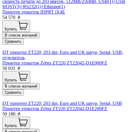
скорость печати до 203 мм/сек, 512MB/256MB, USB(1)+USB
HOST(3)+RS232(1)+Ethernet(1)
Принтер этикеток IDPRT iX4E
54 570
₴
Купить
В список желаний
Сравнить
DT принтер ZT220; 203 dpi, Euro and UK шнур, Serial, USB,
отделитель
Принтер этикеток Zebra ZT220 ZT22042-D1E000FZ
50 031
₴
Купить
В список желаний
Сравнить
DT принтер ZT220; 203 dpi, Euro and UK шнур, Serial, USB
Принтер этикеток Zebra ZT220 ZT22042-D1E200FZ
50 180
₴
Купить
В список желаний