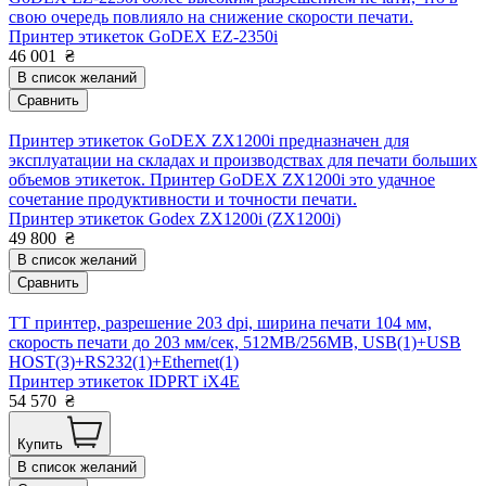
свою очередь повлияло на снижение скорости печати.
Принтер этикеток GoDEX EZ-2350i
46 001
₴
В список желаний
Сравнить
Принтер этикеток GoDEX ZX1200i предназначен для
эксплуатации на складах и производствах для печати больших
объемов этикеток. Принтер GoDEX ZX1200i это удачное
сочетание продуктивности и точности печати.
Принтер этикеток Godex ZX1200i (ZX1200i)
49 800
₴
В список желаний
Сравнить
TT принтер, разрешение 203 dpi, ширина печати 104 мм,
скорость печати до 203 мм/сек, 512MB/256MB, USB(1)+USB
HOST(3)+RS232(1)+Ethernet(1)
Принтер этикеток IDPRT iX4E
54 570
₴
Купить
В список желаний