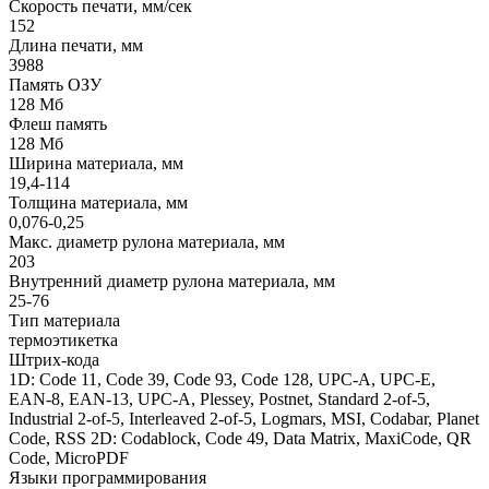
Скорость печати, мм/сек
152
Длина печати, мм
3988
Память ОЗУ
128 Мб
Флеш память
128 Мб
Ширина материала, мм
19,4-114
Толщина материала, мм
0,076-0,25
Макс. диаметр рулона материала, мм
203
Внутренний диаметр рулона материала, мм
25-76
Тип материала
термоэтикетка
Штрих-кода
1D: Code 11, Code 39, Code 93, Code 128, UPC-A, UPC-E,
EAN-8, EAN-13, UPC-A, Plessey, Postnet, Standard 2-of-5,
Industrial 2-of-5, Interleaved 2-of-5, Logmars, MSI, Codabar, Planet
Code, RSS 2D: Codablock, Code 49, Data Matrix, MaxiCode, QR
Code, MicroPDF
Языки программирования