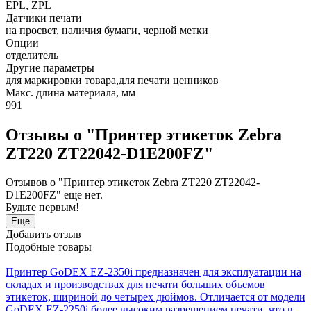
EPL, ZPL
Датчики печати
на просвет, наличия бумаги, черной метки
Опции
отделитель
Другие параметры
для маркировки товара,для печати ценников
Макс. длина материала, мм
991
Отзывы о "Принтер этикеток Zebra
ZT220 ZT22042-D1E200FZ"
Отзывов о "Принтер этикеток Zebra ZT220 ZT22042-
D1E200FZ" еще нет.
Будьте первым!
Еще
Добавить отзыв
Подобные товары
Принтер GoDEX EZ-2350i предназначен для эксплуатации на
складах и производствах для печати больших объемов
этикеток, шириной до четырех дюймов. Отличается от модели
GoDEX EZ-2250i более высоким разрешением печати, что в