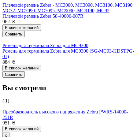
Плечевой ремень Zebra - MC3000, MC3090, MC3100, MC3190,
MC32, MC7090, MC7095, MC9090, MC9190, MC92
Плечевой ремень Zebra 58-40000-007R
962
₴
В список желаний
Сравнить
Ремень для терминала Zebra для MC9300
Ремень для терминала Zebra для MC9300 (SG-MC93-HDSTPG-
01)
884
₴
В список желаний
Сравнить
Вы смотрели
( 1)
Преобразователь высокого напряжения Zebra PWRS-14000-
251R
951
₴
В список желаний
x