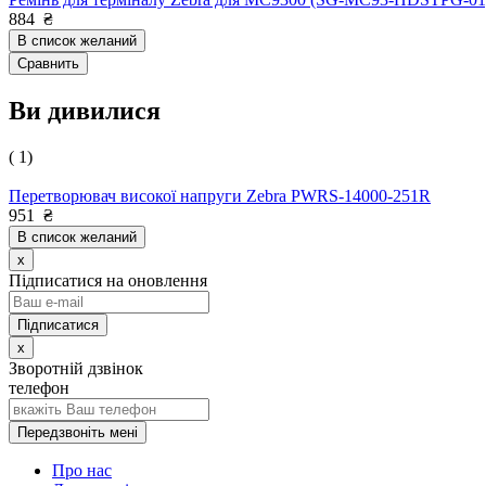
884
₴
В список желаний
Сравнить
Ви дивилися
( 1)
Перетворювач високої напруги Zebra PWRS-14000-251R
951
₴
В список желаний
x
Підписатися на оновлення
x
Зворотній дзвінок
телефон
Передзвоніть мені
Про нас