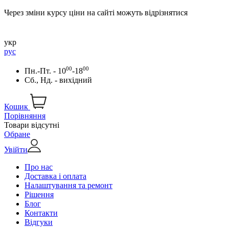
Через зміни курсу ціни на сайті можуть відрізнятися
укр
рус
00
00
Пн.-Пт. - 10
-18
Сб., Нд. - вихідний
Кошик
Порівняння
Товари відсутні
Обране
Увійти
Про нас
Доставка і оплата
Налаштування та ремонт
Рішення
Блог
Контакти
Відгуки