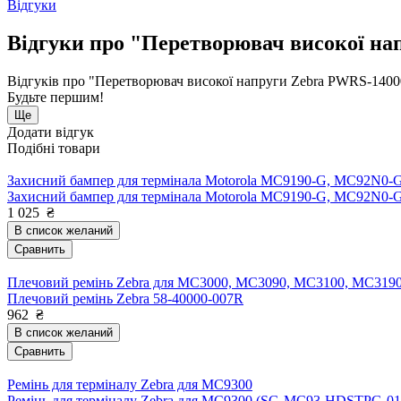
Відгуки
Відгуки про "Перетворювач високої на
Відгуків про "Перетворювач високої напруги Zebra PWRS-1400
Будьте першим!
Ще
Додати відгук
Подібні товари
Захисний бампер для термінала Motorola MC9190-G, MC92N0-
Захисний бампер для термінала Motorola MC9190-G, MC92N0-G
1 025
₴
В список желаний
Сравнить
Плечовий ремінь Zebra для MC3000, MC3090, MC3100, MC319
Плечовий ремінь Zebra 58-40000-007R
962
₴
В список желаний
Сравнить
Ремінь для терміналу Zebra для MC9300
Ремінь для терміналу Zebra для MC9300 (SG-MC93-HDSTPG-01