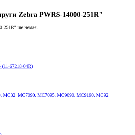
пруги Zebra PWRS-14000-251R"
0-251R" ще немає.
G
 (11-67218-04R)
0, MC32, MC7090, MC7095, MC9090, MC9190, MC92
)