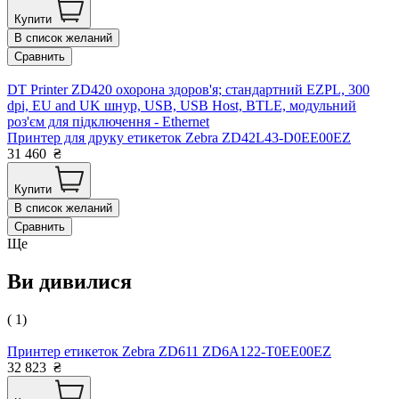
Купити
В список желаний
Сравнить
DT Printer ZD420 охорона здоров'я; стандартний EZPL, 300
dpi, EU and UK шнур, USB, USB Host, BTLE, модульний
роз'єм для підключення - Ethernet
Принтер для друку етикеток Zebra ZD42L43-D0EE00EZ
31 460
₴
Купити
В список желаний
Сравнить
Ще
Ви дивилися
( 1)
Принтер етикеток Zebra ZD611 ZD6A122-T0EE00EZ
32 823
₴