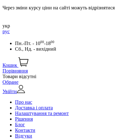
Через зміни курсу ціни на сайті можуть відрізнятися
укр
рус
00
00
Пн.-Пт. - 10
-18
Сб., Нд. - вихідний
Кошик
Порівняння
Товари відсутні
Обране
Увійти
Про нас
Доставка і оплата
Налаштування та ремонт
Рішення
Блог
Контакти
Відгуки