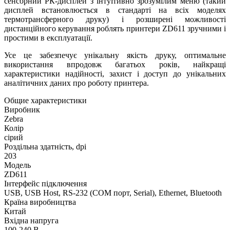
сенсорний РК-дисплей з інтуїтивно зрозумілим меню (такий
дисплей встановлюється в стандарті на всіх моделях
термотрансферного друку) і розширені можливості
дистанційного керування роблять принтери ZD611 зручними і
простими в експлуатації.
Усе це забезпечує унікальну якість друку, оптимальне
використання впродовж багатьох років, найкращі
характеристики надійності, захист і доступ до унікальних
аналітичних даних про роботу принтера.
Общие характеристики
Виробник
Zebra
Колір
сірий
Роздільна здатність, dpi
203
Модель
ZD611
Інтерфейс підключення
USB, USB Host, RS-232 (COM порт, Serial), Ethernet, Bluetooth
Країна виробництва
Китай
Вхідна напруга
100-240 В