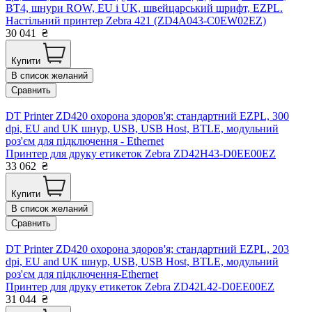
BT4, шнури ROW, EU і UK, швейцарський шрифт, EZPL.
Настільний принтер Zebra 421 (ZD4A043-C0EW02EZ)
30 041
₴
Купити
В список желаний
Сравнить
DT Printer ZD420 охорона здоров'я; стандартний EZPL, 300
dpi, EU and UK шнур, USB, USB Host, BTLE, модульний
роз'єм для підключення - Ethernet
Принтер для друку етикеток Zebra ZD42H43-D0EE00EZ
33 062
₴
Купити
В список желаний
Сравнить
DT Printer ZD420 охорона здоров'я; стандартний EZPL, 203
dpi, EU and UK шнур, USB, USB Host, BTLE, модульний
роз'єм для підключення-Ethernet
Принтер для друку етикеток Zebra ZD42L42-D0EE00EZ
31 044
₴