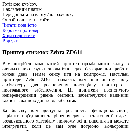
Готівкою кур'єру,
Накладений платіж,
Передоплата на карту / на рахунок,
Онлайн оплата на сайті.
Читати повністю
Коротко про товар
Характеристики
Відгуки
Принтер етикеток Zebra ZD611
Вам потрібен компактний принтер преміального класу з
оптимальною функціональністю для безвідмовної роботи
кожен день. Немає сенсу йти на компроміс. Настільні
принтери Zebra ZD611 надають вам інноваційну нову
архітектуру для розширення потенціалу принтерів і
програмного забезпечення. Ці принтери пропонують
неперевершений рівень безпеки, забезпечуючи надійний
захист важливих даних від кібератак.
Ба більше, вам доступна розширена функціональність,
варіанти під'єднання та рішення для завантаження й видачі
роздрукованого матеріалу, причому всі ці рішення ви можете
інтегрувати, коли це вам буде потрібно. Кольоровий