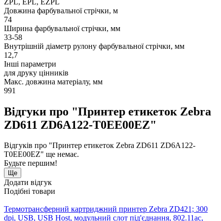
ZPL, EPL, EZPL
Довжина фарбувальної стрічки, м
74
Ширина фарбувальної стрічки, мм
33-58
Внутрішній діаметр рулону фарбувальної стрічки, мм
12,7
Інші параметри
для друку цінників
Макс. довжина матеріалу, мм
991
Відгуки про "Принтер етикеток Zebra
ZD611 ZD6A122-T0EE00EZ"
Відгуків про "Принтер етикеток Zebra ZD611 ZD6A122-
T0EE00EZ" ще немає.
Будьте першим!
Ще
Додати відгук
Подібні товари
Термотрансферний картриджний принтер Zebra ZD421; 300
dpi, USB, USB Host, модульний слот під'єднання, 802.11ac,