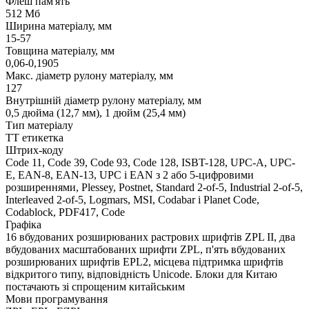
Флеш пам'ять
512 Мб
Ширина матеріалу, мм
15-57
Товщина матеріалу, мм
0,06-0,1905
Макс. діаметр рулону матеріалу, мм
127
Внутрішній діаметр рулону матеріалу, мм
0,5 дюйма (12,7 мм), 1 дюйм (25,4 мм)
Тип матеріалу
ТТ етикетка
Штрих-коду
Code 11, Code 39, Code 93, Code 128, ISBT-128, UPC-A, UPC-
E, EAN-8, EAN-13, UPC і EAN з 2 або 5-цифровими
розширеннями, Plessey, Postnet, Standard 2-of-5, Industrial 2-of-5,
Interleaved 2-of-5, Logmars, MSI, Codabar і Planet Code,
Codablock, PDF417, Code
Графіка
16 вбудованих розширюваних растрових шрифтів ZPL II, два
вбудованих масштабованих шрифти ZPL, п'ять вбудованих
розширюваних шрифтів EPL2, місцева підтримка шрифтів
відкритого типу, відповідність Unicode. Блоки для Китаю
постачають зі спрощеним китайським
Мови програмування