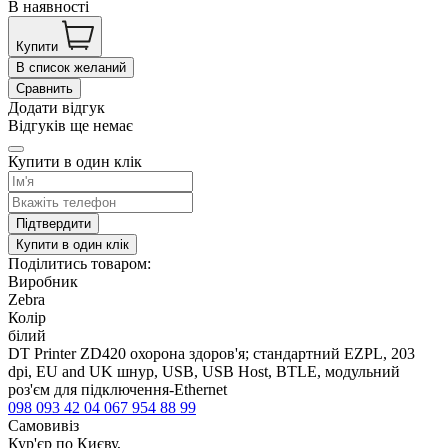
В наявності
Купити
В список желаний
Сравнить
Додати відгук
Відгуків ще немає
Купити в один клік
Підтвердити
Купити в один клік
Поділитись товаром:
Виробник
Zebra
Колір
білий
DT Printer ZD420 охорона здоров'я; стандартний EZPL, 203
dpi, EU and UK шнур, USB, USB Host, BTLE, модульний
роз'єм для підключення-Ethernet
098 093 42 04
067 954 88 99
Самовивіз
Кур'єр по Києву,