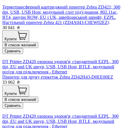
Термотрансферний картриджний принтер Zebra ZD421; 300
dpi, USB, USB Host, модульний слот під'єднання, 802.11ac,
BT4, шнури ROW, EU і UK, швейцарський шрифт, EZPL.
Настільний принтер Zebra 421 (ZD4A043-C0EW02EZ)
30 041
₴
Купити
В список желаний
Сравнить
DT Printer ZD420 охорона здоров'я; стандартний EZPL, 300
dpi, EU and UK шнур, USB, USB Host, BTLE, модульний
роз'єм для підключення - Ethernet
Принтер для друку етикеток Zebra ZD42H43-D0EE00EZ
33 062
₴
Купити
В список желаний
Сравнить
DT Printer ZD420 охорона здоров'я; стандартний EZPL, 300
dpi, EU and UK шнур, USB, USB Host, BTLE, модульний
роз'єм для підключення - Ethernet