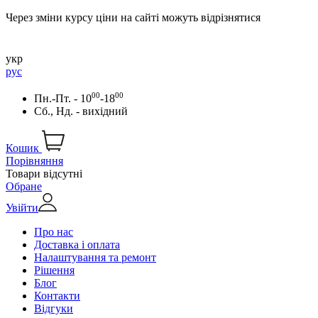
Через зміни курсу ціни на сайті можуть відрізнятися
укр
рус
00
00
Пн.-Пт. - 10
-18
Сб., Нд. - вихідний
Кошик
Порівняння
Товари відсутні
Обране
Увійти
Про нас
Доставка і оплата
Налаштування та ремонт
Рішення
Блог
Контакти
Відгуки