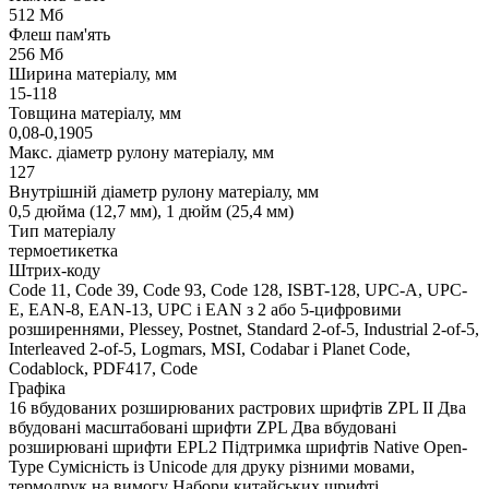
512 Мб
Флеш пам'ять
256 Мб
Ширина матеріалу, мм
15-118
Товщина матеріалу, мм
0,08-0,1905
Макс. діаметр рулону матеріалу, мм
127
Внутрішній діаметр рулону матеріалу, мм
0,5 дюйма (12,7 мм), 1 дюйм (25,4 мм)
Тип матеріалу
термоетикетка
Штрих-коду
Code 11, Code 39, Code 93, Code 128, ISBT-128, UPC-A, UPC-
E, EAN-8, EAN-13, UPC і EAN з 2 або 5-цифровими
розширеннями, Plessey, Postnet, Standard 2-of-5, Industrial 2-of-5,
Interleaved 2-of-5, Logmars, MSI, Codabar і Planet Code,
Codablock, PDF417, Code
Графіка
16 вбудованих розширюваних растрових шрифтів ZPL II Два
вбудовані масштабовані шрифти ZPL Два вбудовані
розширювані шрифти EPL2 Підтримка шрифтів Native Open-
Type Сумісність із Unicode для друку різними мовами,
термодрук на вимогу Набори китайських шрифті