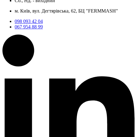
Сб., Нд. -
вихідний
м. Київ, вул. Дегтярівська, 62, БЦ "FERMMASH"
098 093 42 04
067 954 88 99