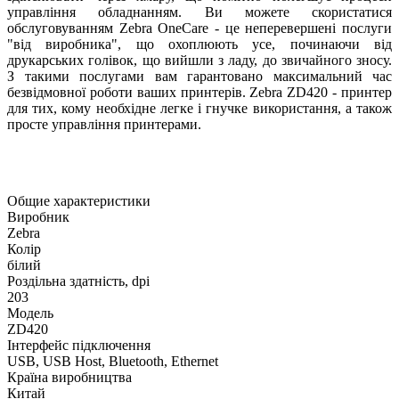
управління обладнанням. Ви можете скористатися
обслуговуванням Zebra OneCare - це неперевершені послуги
"від виробника", що охоплюють усе, починаючи від
друкарських голівок, що вийшли з ладу, до звичайного зносу.
З такими послугами вам гарантовано максимальний час
безвідмовної роботи ваших принтерів. Zebra ZD420 - принтер
для тих, кому необхідне легке і гнучке використання, а також
просте управління принтерами.
Общие характеристики
Виробник
Zebra
Колір
білий
Роздільна здатність, dpi
203
Модель
ZD420
Інтерфейс підключення
USB, USB Host, Bluetooth, Ethernet
Країна виробництва
Китай