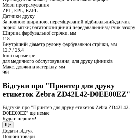
Мови програмування
ZPL, EPL, EZPL
Датчики друку
За повною шириною, переміщуваний відбивальний/датчик
чорної мітки; багатопозиційний передавальний/датчик зазору
Ширина фарбувальної стрічки, мм
118
Внутрішній діаметр рулону фарбувальної стрічки, мм
12,7 / 25,4
Інші параметри
для медичного обслуговування, для друку цінників
Макс. довжина матеріалу, мм
991
Відгуки про "Принтер для друку
етикеток Zebra ZD42L42-D0EE00EZ"
Відгуків про "Принтер для друку етикеток Zebra ZD42L42-
D0EE00EZ" ще немає.
Будьте першим!
Ще
Додати відгук
Подібні товари