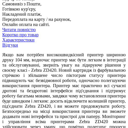
Самовивіз з Пошти,
Готівкою кур'єру,
Накладений платіж,
Передоплата на карту / на рахунок,
Онлайн оплата на сайті.
Читати повністю
Коротко про товар
Характеристики
Відгуки
Якщо вам потрібен високошвидкісний принтер шириною
друку 104 мм, водночас принтер має бути легким в інтеграції
та обслуговуванні, зверніть увагу на лідируюче рішення у
своєму класі - Zebra ZD420. Новий картридж із фарбувальною
стрічкою і збільшене число піктограм статусу принтера
підвищують час безвідмовної роботи, одночасно полегшуючи
використання принтера. Принтер має практично всі сучасні
дротові та бездротові інтерфейси під'єднання і підтримує
роботу багатьма мовами, завдяки чому встановлення принтера
буде швидким і легким: досить відключити колишній принтер,
під'єднати Zebra ZD420, і ви можете продовжувати роботу.
Безпосередньо на місці використання принтера ви зможете
додавати нові інтерфейси та пристрої для паперу. Моніторинг
і управління всіма принтерами Zebra ZD420 можна
здійснювати через хмару, що помітно полегшує процеси