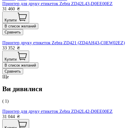
Принтер для друку етикеток Zebra ZD42L43-D0EE00EZ
31 460
₴
Купити
В список желаний
Сравнить
Принтер друку етикеток Zebra ZD421 (ZD4AH43-C0EW02EZ)
33 352
₴
Купити
В список желаний
Сравнить
Ще
Ви дивилися
( 1)
Принтер для друку етикеток Zebra ZD42L42-D0EE00EZ
31 044
₴
Купити