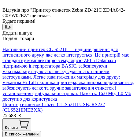
Відгуків про "Принтер етикеток Zebra ZD421C ZD4A042-
C0EW02EZ" ще немає.
Будьте першим!
Ще
Додати відгук
Подібні товари
Настільний принтер CL-S521II — надійне рішення для
інтенсивного друку, яке легко інтегрується. Це пристрій має
стандартну комплектацію з емуляцією ZPL і Datamax і
підтримкою інтерпретатора BASIC, забезпечуючи
максимальну гнучкість і легку сумісність з іншими
застосунками. Легке завантаження матеріалу для друку:
механізм Hi-Lift і кришка принтера, яка широко відкривається,
забезпечують легке та зручне завантаження етикеток і
установлення фарбувальної стрічки. Пам'ять: 16.0 Мб, 1.0 Мб
доступно для користувача
Принтер етикеток Citizen CL-S521ІІ USB, RS232
(CLS521IINEBXX)
25 688
₴
Купити
В список желаний