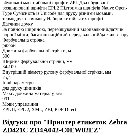
вбудовані масштабовані шрифти ZPL Два вбудовані
розширювані шрифти EPL2 Підтримка шрифтів Native Open-
Type Сумісність із Unicode для друку різними мовами,
термодрук на вимогу Набори китайських шрифті
Датчики друку
За повною шириною, переміщуваний відбивальний/датчик
чорної мітки; багатопозиційний передавальний/датчик зазору
Фарбувальна стрічка
ріббон
Довжина фарбувальної стрічки, м
300
Ширина фарбувальної стрічки, мм
34-109
Внутрішній діаметр рулону фарбувальної стрічки, мм
25,4
Інші параметри
для друку цінників
Макс. довжина матеріалу, мм
991
Мови управління
ZPL II; EPL 2; XML; ZBI; PDF Direct
Відгуки про "Принтер етикеток Zebra
ZD421C ZD4A042-C0EW02EZ"