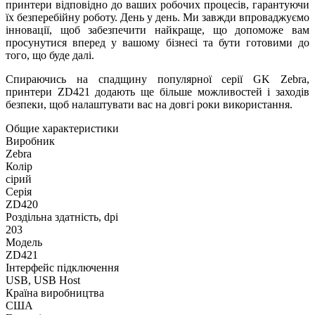
принтери відповідно до ваших робочих процесів, гарантуючи
їх безперебійну роботу. День у день. Ми завжди впроваджуємо
інновації, щоб забезпечити найкраще, що допоможе вам
просунутися вперед у вашому бізнесі та бути готовими до
того, що буде далі.
Спираючись на спадщину популярної серії GK Zebra,
принтери ZD421 додають ще більше можливостей і заходів
безпеки, щоб налаштувати вас на довгі роки використання.
Общие характеристики
Виробник
Zebra
Колір
сірий
Серія
ZD420
Роздільна здатність, dpi
203
Модель
ZD421
Інтерфейс підключення
USB, USB Host
Країна виробництва
США