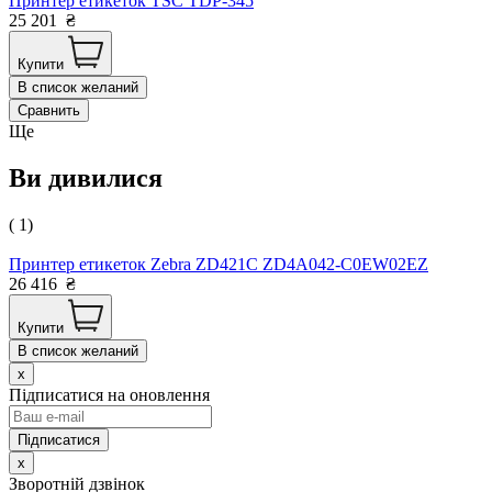
Принтер етикеток TSC TDP-345
25 201
₴
Купити
В список желаний
Сравнить
Ще
Ви дивилися
( 1)
Принтер етикеток Zebra ZD421C ZD4A042-C0EW02EZ
26 416
₴
Купити
В список желаний
x
Підписатися на оновлення
x
Зворотній дзвінок