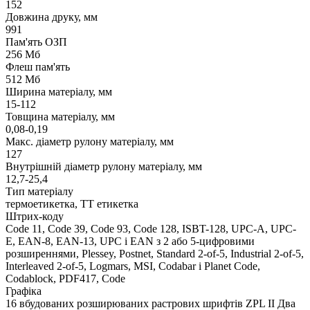
152
Довжина друку, мм
991
Пам'ять ОЗП
256 Мб
Флеш пам'ять
512 Мб
Ширина матеріалу, мм
15-112
Товщина матеріалу, мм
0,08-0,19
Макс. діаметр рулону матеріалу, мм
127
Внутрішній діаметр рулону матеріалу, мм
12,7-25,4
Тип матеріалу
термоетикетка, ТТ етикетка
Штрих-коду
Code 11, Code 39, Code 93, Code 128, ISBT-128, UPC-A, UPC-
E, EAN-8, EAN-13, UPC і EAN з 2 або 5-цифровими
розширеннями, Plessey, Postnet, Standard 2-of-5, Industrial 2-of-5,
Interleaved 2-of-5, Logmars, MSI, Codabar і Planet Code,
Codablock, PDF417, Code
Графіка
16 вбудованих розширюваних растрових шрифтів ZPL II Два