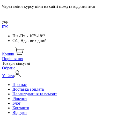
Через зміни курсу ціни на сайті можуть відрізнятися
укр
рус
00
00
Пн.-Пт. - 10
-18
Сб., Нд. - вихідний
Кошик
Порівняння
Товари відсутні
Обране
Увійти
Про нас
Доставка і оплата
Налаштування та ремонт
Рішення
Блог
Контакти
Відгуки