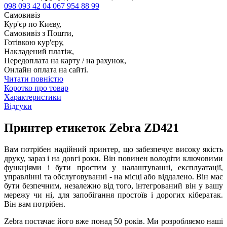
098 093 42 04
067 954 88 99
Самовивіз
Кур'єр по Києву,
Самовивіз з Пошти,
Готівкою кур'єру,
Накладений платіж,
Передоплата на карту / на рахунок,
Онлайн оплата на сайті.
Читати повністю
Коротко про товар
Характеристики
Відгуки
Принтер етикеток Zebra ZD421
Вам потрібен надійний принтер, що забезпечує високу якість
друку, зараз і на довгі роки. Він повинен володіти ключовими
функціями і бути простим у налаштуванні, експлуатації,
управлінні та обслуговуванні - на місці або віддалено. Він має
бути безпечним, незалежно від того, інтегрований він у вашу
мережу чи ні, для запобігання простоїв і дорогих кібератак.
Він вам потрібен.
Zebra постачає його вже понад 50 років. Ми розробляємо наші