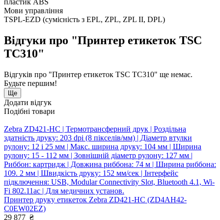
пластик ABS
Мови управління
TSPL-EZD (сумісність з EPL, ZPL, ZPL II, DPL)
Відгуки про "Принтер етикеток TSC
TC310"
Відгуків про "Принтер етикеток TSC TC310" ще немає.
Будьте першим!
Ще
Додати відгук
Подібні товари
Zebra ZD421-HC | Термотрансферний друк | Роздільна
здатність друку: 203 dpi (8 пікселів/мм) | Діаметр втулки
рулону: 12 і 25 мм | Макс. ширина друку: 104 мм | Ширина
рулону: 15 - 112 мм | Зовнішній діаметр рулону: 127 мм |
Риббон: картридж | Довжина риббона: 74 м | Ширина риббона:
109. 2 мм | Швидкість друку: 152 мм/сек | Інтерфейс
підключення: USB, Modular Connectivity Slot, Bluetooth 4.1, Wi-
Fi 802.11ac | Для медичних установ.
Принтер друку етикеток Zebra ZD421-HC (ZD4AH42-
C0EW02EZ)
29 877
₴