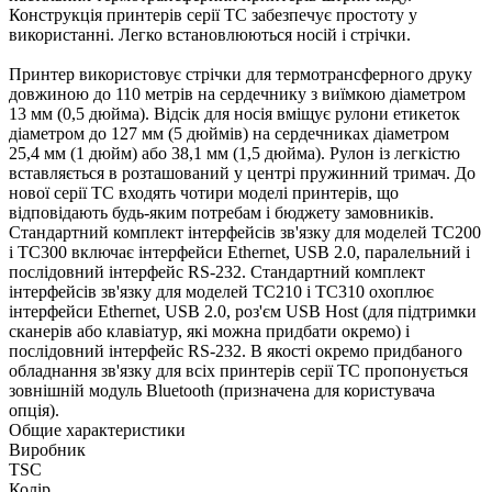
Конструкція принтерів серії TC забезпечує простоту у
використанні. Легко встановлюються носій і стрічки.
Принтер використовує стрічки для термотрансферного друку
довжиною до 110 метрів на сердечнику з виїмкою діаметром
13 мм (0,5 дюйма). Відсік для носія вміщує рулони етикеток
діаметром до 127 мм (5 дюймів) на сердечниках діаметром
25,4 мм (1 дюйм) або 38,1 мм (1,5 дюйма). Рулон із легкістю
вставляється в розташований у центрі пружинний тримач. До
нової серії TC входять чотири моделі принтерів, що
відповідають будь-яким потребам і бюджету замовників.
Стандартний комплект інтерфейсів зв'язку для моделей TC200
і TC300 включає інтерфейси Ethernet, USB 2.0, паралельний і
послідовний інтерфейс RS-232. Стандартний комплект
інтерфейсів зв'язку для моделей TC210 і TC310 охоплює
інтерфейси Ethernet, USB 2.0, роз'єм USB Host (для підтримки
сканерів або клавіатур, які можна придбати окремо) і
послідовний інтерфейс RS-232. В якості окремо придбаного
обладнання зв'язку для всіх принтерів серії TC пропонується
зовнішній модуль Bluetooth (призначена для користувача
опція).
Общие характеристики
Виробник
TSC
Колір