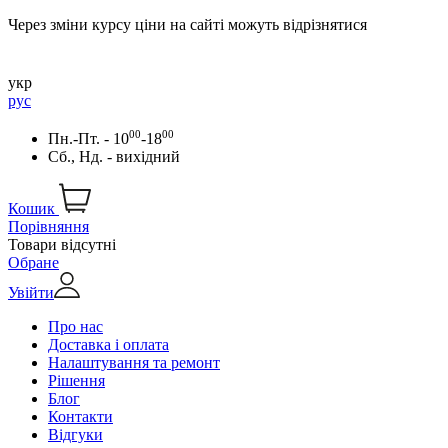
Через зміни курсу ціни на сайті можуть відрізнятися
укр
рус
00
00
Пн.-Пт. - 10
-18
Сб., Нд. - вихідний
Кошик
Порівняння
Товари відсутні
Обране
Увійти
Про нас
Доставка і оплата
Налаштування та ремонт
Рішення
Блог
Контакти
Відгуки