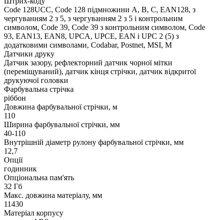
Штрих-коду
Code 128UCC, Code 128 підмножини A, B, C, EAN128, з
чергуванням 2 з 5, з чергуванням 2 з 5 і контрольним
символом, Code 39, Code 39 з контрольним символом, Code
93, EAN13, EAN8, UPCA, UPCE, EAN і UPC 2 (5) з
додатковими символами, Codabar, Postnet, MSI, M
Датчики друку
Датчик зазору, рефлекторний датчик чорної мітки
(переміщуваний), датчик кінця стрічки, датчик відкритої
друкуючої головки
Фарбувальна стрічка
ріббон
Довжина фарбувальної стрічки, м
110
Ширина фарбувальної стрічки, мм
40-110
Внутрішній діаметр рулону фарбувальної стрічки, мм
12,7
Опції
годинник
Опціональна пам'ять
32 Гб
Макс. довжина матеріалу, мм
11430
Матеріал корпусу