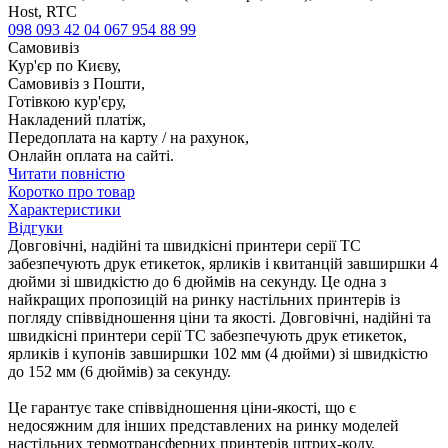
Host, RTC
098 093 42 04
067 954 88 99
Самовивіз
Кур'єр по Києву,
Самовивіз з Пошти,
Готівкою кур'єру,
Накладений платіж,
Передоплата на карту / на рахунок,
Онлайн оплата на сайті.
Читати повністю
Коротко про товар
Характеристики
Відгуки
Довговічні, надійні та швидкісні принтери серії TC
забезпечують друк етикеток, ярликів і квитанцій завширшки 4
дюйми зі швидкістю до 6 дюймів на секунду. Це одна з
найкращих пропозицій на ринку настільних принтерів із
погляду співвідношення ціни та якості. Довговічні, надійні та
швидкісні принтери серії TC забезпечують друк етикеток,
ярликів і купонів завширшки 102 мм (4 дюйми) зі швидкістю
до 152 мм (6 дюймів) за секунду.
Це гарантує таке співвідношення ціни-якості, що є
недосяжним для інших представлених на ринку моделей
настільних термотрансферних принтерів штрих-коду.