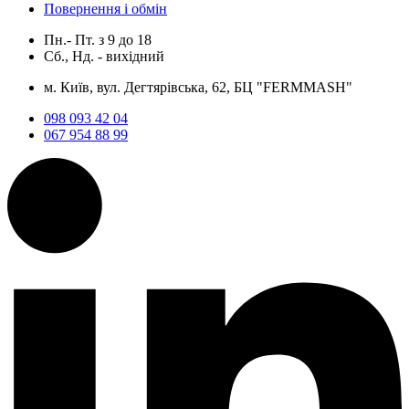
Повернення і обмін
Пн.- Пт.
з
9
до
18
Сб., Нд. -
вихідний
м. Київ, вул. Дегтярівська, 62, БЦ "FERMMASH"
098 093 42 04
067 954 88 99