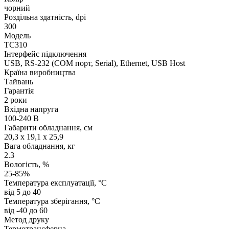
чорний
Роздільна здатність, dpi
300
Модель
TC310
Інтерфейс підключення
USB, RS-232 (COM порт, Serial), Ethernet, USB Host
Країна виробництва
Тайвань
Гарантія
2 роки
Вхідна напруга
100-240 В
Габарити обладнання, см
20,3 x 19,1 x 25,9
Вага обладнання, кг
2.3
Вологість, %
25-85%
Температура експлуатації, °C
від 5 до 40
Температура зберігання, °C
від -40 до 60
Метод друку
Термотрансферна