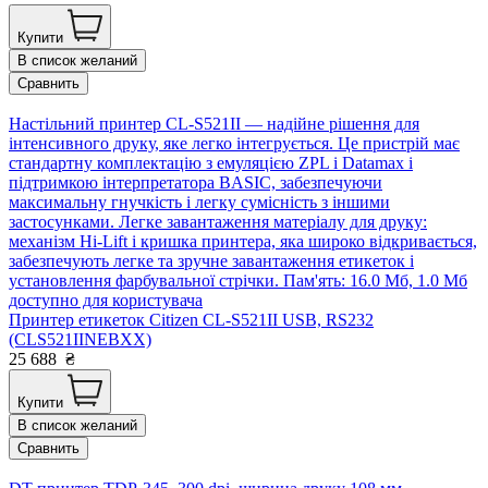
Купити
В список желаний
Сравнить
Настільний принтер CL-S521II — надійне рішення для
інтенсивного друку, яке легко інтегрується. Це пристрій має
стандартну комплектацію з емуляцією ZPL і Datamax і
підтримкою інтерпретатора BASIC, забезпечуючи
максимальну гнучкість і легку сумісність з іншими
застосунками. Легке завантаження матеріалу для друку:
механізм Hi-Lift і кришка принтера, яка широко відкривається,
забезпечують легке та зручне завантаження етикеток і
установлення фарбувальної стрічки. Пам'ять: 16.0 Мб, 1.0 Мб
доступно для користувача
Принтер етикеток Citizen CL-S521ІІ USB, RS232
(CLS521IINEBXX)
25 688
₴
Купити
В список желаний
Сравнить