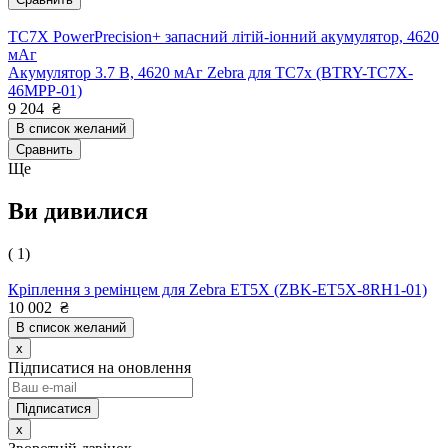
TC7X PowerPrecision+ запасний літій-іонний акумулятор, 4620
мАг
Акумулятор 3.7 В, 4620 мАг Zebra для TC7x (BTRY-TC7X-
46MPP-01)
9 204
₴
В список желаний
Сравнить
Ще
Ви дивилися
( 1)
Кріплення з ремінцем для Zebra ET5X (ZBK-ET5X-8RH1-01)
10 002
₴
В список желаний
x
Підписатися на оновлення
x