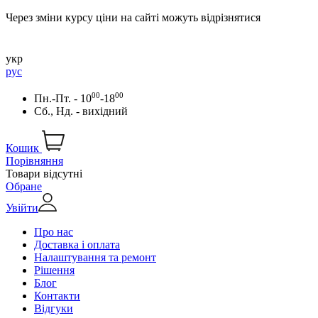
Через зміни курсу ціни на сайті можуть відрізнятися
укр
рус
00
00
Пн.-Пт. - 10
-18
Сб., Нд. - вихідний
Кошик
Порівняння
Товари відсутні
Обране
Увійти
Про нас
Доставка і оплата
Налаштування та ремонт
Рішення
Блог
Контакти
Відгуки