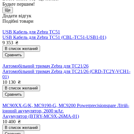
Будьте першим!
Ще
Додати відгук
Подібні товари
USB Кабель для Zebra TC51
USB Кабель для Zebra TC51 (CBL-TC51-USB1-01)
9 353
₴
В список желаний
Сравнить
Автомобільний тримач Zebra для TC21/26
Автомобільний тримач Zebra для TC21/26 (CRD-TC2Y-VCH1-
01)
10 130
₴
В список желаний
Сравнить
MC90XX-G/K, MC9190-G, MC9200 Powerprecisionspare Літій-
іонний акумулятор, 2600 мАг.
Акумулятор (BTRY-MC9X-26MA-01)
10 400
₴
В список желаний
Сравнить