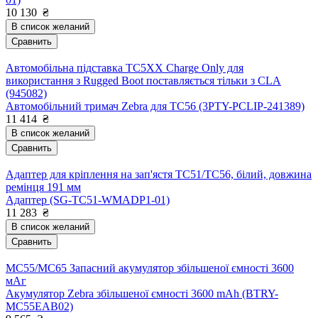
10 130
₴
В список желаний
Сравнить
Автомобільна підставка TC5XX Charge Only для
використання з Rugged Boot поставляється тільки з CLA
(945082)
Автомобільний тримач Zebra для TC56 (3PTY-PCLIP-241389)
11 414
₴
В список желаний
Сравнить
Адаптер для кріплення на зап'ястя TC51/TC56, білий, довжина
ремінця 191 мм
Адаптер (SG-TC51-WMADP1-01)
11 283
₴
В список желаний
Сравнить
MC55/MC65 Запасний акумулятор збільшеної ємності 3600
мАг
Акумулятор Zebra збільшеної ємності 3600 mAh (BTRY-
MC55EAB02)