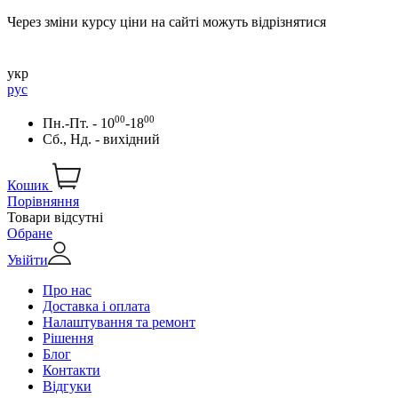
Через зміни курсу ціни на сайті можуть відрізнятися
укр
рус
00
00
Пн.-Пт. - 10
-18
Сб., Нд. - вихідний
Кошик
Порівняння
Товари відсутні
Обране
Увійти
Про нас
Доставка і оплата
Налаштування та ремонт
Рішення
Блог
Контакти
Відгуки