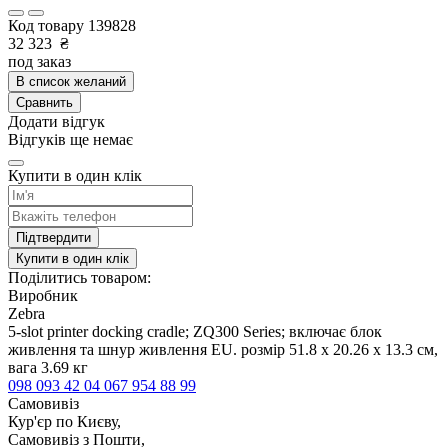
Код товару
139828
32 323
₴
под заказ
В список желаний
Сравнить
Додати відгук
Відгуків ще немає
Купити в один клік
Підтвердити
Купити в один клік
Поділитись товаром:
Виробник
Zebra
5-slot printer docking cradle; ZQ300 Series; включає блок
живлення та шнур живлення EU. розмір 51.8 x 20.26 x 13.3 см,
вага 3.69 кг
098 093 42 04
067 954 88 99
Самовивіз
Кур'єр по Києву,
Самовивіз з Пошти,