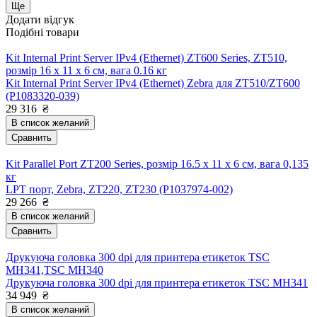
Ще
Додати відгук
Подібні товари
Kit Internal Print Server IPv4 (Ethernet) ZT600 Series, ZT510,
розмір 16 x 11 x 6 см, вага 0.16 кг
Kit Internal Print Server IPv4 (Ethernet) Zebra для ZT510/ZT600
(P1083320-039)
29 316
₴
В список желаний
Сравнить
Kit Parallel Port ZT200 Series, розмір 16.5 x 11 x 6 см, вага 0,135
кг
LPT порт, Zebra, ZT220, ZT230 (P1037974-002)
29 266
₴
В список желаний
Сравнить
Друкуюча головка 300 dpi для принтера етикеток TSC
MH341,TSC MH340
Друкуюча головка 300 dpi для принтера етикеток TSC MH341
34 949
₴
В список желаний