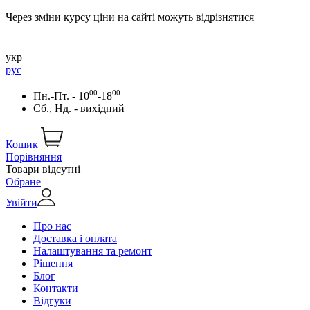
Через зміни курсу ціни на сайті можуть відрізнятися
укр
рус
00
00
Пн.-Пт. - 10
-18
Сб., Нд. - вихідний
Кошик
Порівняння
Товари відсутні
Обране
Увійти
Про нас
Доставка і оплата
Налаштування та ремонт
Рішення
Блог
Контакти
Відгуки