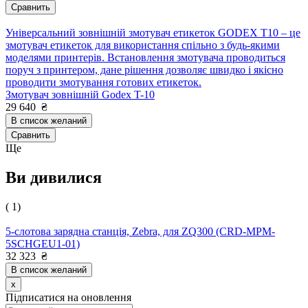
Сравнить
Універсальний зовнішній змотувач етикеток GODEX T10 – це
змотувач етикеток для використання спільно з будь-якими
моделями принтерів. Встановлення змотувача проводиться
поруч з принтером, дане рішення дозволяє швидко і якісно
проводити змотування готових етикеток.
Змотувач зовнішній Godex T-10
29 640
₴
В список желаний
Сравнить
Ще
Ви дивилися
( 1)
5-слотова зарядна станція, Zebra, для ZQ300 (CRD-MPM-
5SCHGEU1-01)
32 323
₴
В список желаний
x
Підписатися на оновлення