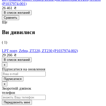
(P1037974-001)
26 461
₴
В список желаний
Сравнить
Ще
Ви дивилися
( 1)
LPT порт, Zebra, ZT220, ZT230 (P1037974-002)
29 266
₴
В список желаний
x
Підписатися на оновлення
x
Зворотній дзвінок
телефон
Передзвоніть мені