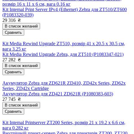
розмір 16 x 11 x 6 см, вага 0.16 кг
Kit Internal Print Server IPv4 (Ethernet) Zebra для ZT510/ZT600
(P1083320-039)
29 316
₴
В список желаний
Сравнить
Kit Media Rewind Upgrade ZT510, розмір 41 x 20.5 x 30.5 см,
вага 3.25 кг
Kit Media Rewind Upgrade Zebra, для ZT510 (P1083347-021)
27 282
₴
В список желаний
Сравнить
Акумулятор Zebra для ZD621R ZD410, ZD42x Series, ZD62x
Series, ZD42x Cartridge
Акумулятор Zebra для ZD421 ZD621R (P1080383-603)
27 745
₴
В список желаний
Сравнить
Kit Internal Printserver ZT200 Series, розмір 21 x 19.2 x 6.6 см,
вага 0.282 кг
Внутрішній принт-сервер Zebra для принтерів ZT200, ZT230