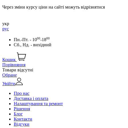
Через зміни курсу ціни на сайті можуть відрізнятися
укр
рус
00
00
Пн.-Пт. - 10
-18
Сб., Нд. - вихідний
Кошик
Порівняння
Товари відсутні
Обране
Увійти
Про нас
Доставка і оплата
Налаштування та ремонт
Рішення
Блог
Контакти
Відгуки