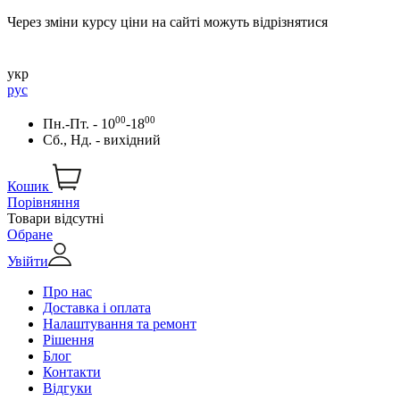
Через зміни курсу ціни на сайті можуть відрізнятися
укр
рус
00
00
Пн.-Пт. - 10
-18
Сб., Нд. - вихідний
Кошик
Порівняння
Товари відсутні
Обране
Увійти
Про нас
Доставка і оплата
Налаштування та ремонт
Рішення
Блог
Контакти
Відгуки