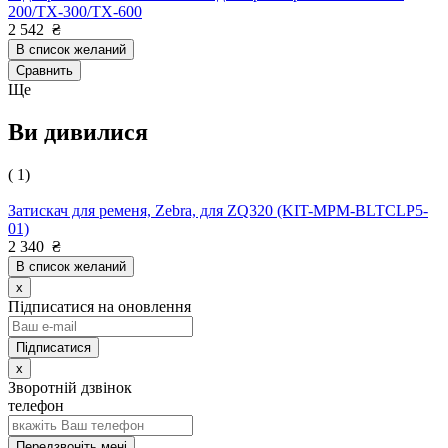
200/TX-300/TX-600
2 542
₴
В список желаний
Сравнить
Ще
Ви дивилися
( 1)
Затискач для ременя, Zebra, для ZQ320 (KIT-MPM-BLTCLP5-
01)
2 340
₴
В список желаний
x
Підписатися на оновлення
x
Зворотній дзвінок
телефон
Передзвоніть мені