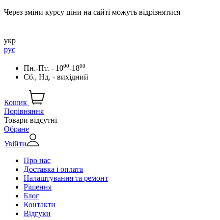
Через зміни курсу ціни на сайті можуть відрізнятися
укр
рус
00
00
Пн.-Пт. - 10
-18
Сб., Нд. - вихідний
Кошик
Порівняння
Товари відсутні
Обране
Увійти
Про нас
Доставка і оплата
Налаштування та ремонт
Рішення
Блог
Контакти
Відгуки