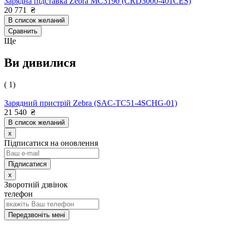
Зарядна підставка Zebra MC3190 (CRD3000-401CES)
20 771
₴
В список желаний
Сравнить
Ще
Ви дивилися
( 1)
Зарядний пристрій Zebra (SAC-TC51-4SCHG-01)
21 540
₴
В список желаний
x
Підписатися на оновлення
x
Зворотній дзвінок
телефон
Передзвоніть мені