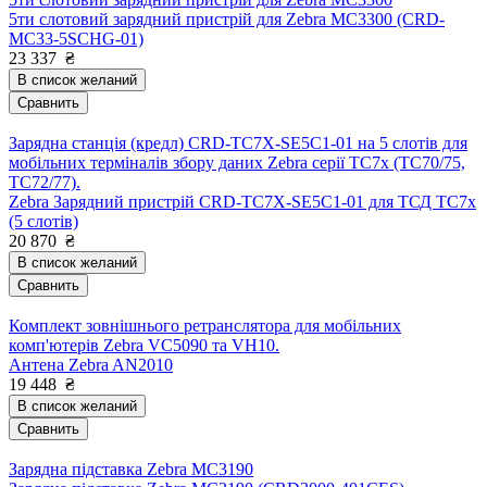
5ти слотовий зарядний пристрій для Zebra MC3300 (CRD-
MC33-5SCHG-01)
23 337
₴
В список желаний
Сравнить
Зарядна станція (кредл) CRD-TC7X-SE5C1-01 на 5 слотів для
мобільних терміналів збору даних Zebra серії TC7x (ТС70/75,
ТС72/77).
Zebra Зарядний пристрій CRD-TC7X-SE5C1-01 для ТСД TC7x
(5 слотів)
20 870
₴
В список желаний
Сравнить
Комплект зовнішнього ретранслятора для мобільних
комп'ютерів Zebra VC5090 та VH10.
Антена Zebra AN2010
19 448
₴
В список желаний
Сравнить
Зарядна підставка Zebra MC3190