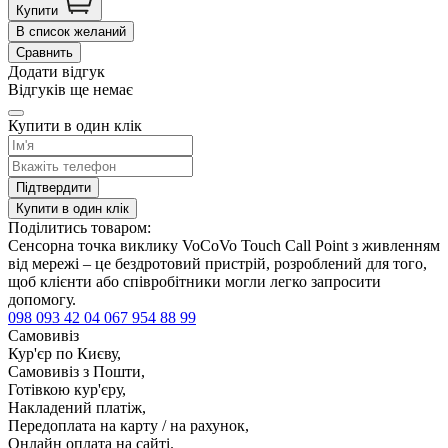
Купити
В список желаний
Сравнить
Додати відгук
Відгуків ще немає
Купити в один клік
Підтвердити
Купити в один клік
Поділитись товаром:
Сенсорна точка виклику VoCoVo Touch Call Point з живленням
від мережі – це бездротовий пристрій, розроблений для того,
щоб клієнти або співробітники могли легко запросити
допомогу.
098 093 42 04
067 954 88 99
Самовивіз
Кур'єр по Києву,
Самовивіз з Пошти,
Готівкою кур'єру,
Накладений платіж,
Передоплата на карту / на рахунок,
Онлайн оплата на сайті.