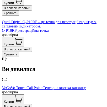
Купити
В список желаний
Сравнить
Quail Digital Q-P10RP – це точка для реєстрації гарнітур зі
світловим індикатором.
Q-P10RP реєстраційна точка
договірна
Купити
В список желаний
Сравнить
Ще
Ви дивилися
( 1)
VoCoVo Touch Call Point Сенсорна кнопка виклику
договірна
Купити
В список желаний