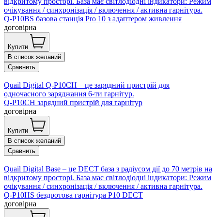
відкритому просторі. База має світлодіодні індикатори: Режим
очікування / синхронізація / включення / активна гарнітура.
Q-P10BS базова станція Pro 10 з адаптером живлення
договірна
Купити
В список желаний
Сравнить
Quail Digital Q-P10CH – це зарядний пристрій для
одночасного заряджання 6-ти гарнітур.
Q-P10CH зарядний пристрій для гарнітур
договірна
Купити
В список желаний
Сравнить
Quail Digital Base – це DECT база з радіусом дії до 70 метрів на
відкритому просторі. База має світлодіодні індикатори: Режим
очікування / синхронізація / включення / активна гарнітура.
Q-P10HS бездротова гарнітура P10 DECT
договірна