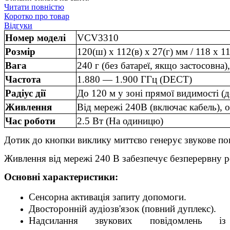
Читати повністю
Коротко про товар
Відгуки
Номер моделі
VCV3310
Розмір
120(ш) x 112(в) x 27(г) мм / 118 x 
Вага
240 г (без батареї, якщо застосовна)
Частота
1.880 — 1.900 ГГц (DECT)
Радіус дії
До 120 м у зоні прямої видимості (
Живлення
Від мережі 240В (включає кабель), 
Час роботи
2.5 Вт (На одиницю)
Дотик до кнопки виклику миттєво генерує звукове пов
Живлення від мережі 240 В забезпечує безперервну р
Основні характеристики
:
Сенсорна активація запиту допомоги.
Двосторонній аудіозв'язок (повний дуплекс).
Надсилання звукових повідомлень із