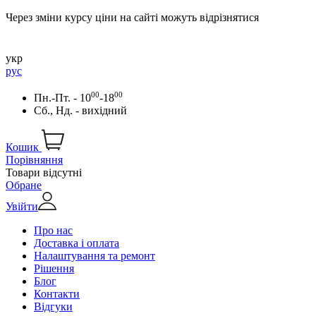
Через зміни курсу ціни на сайті можуть відрізнятися
укр
рус
00
00
Пн.-Пт. - 10
-18
Сб., Нд. - вихідний
Кошик
Порівняння
Товари відсутні
Обране
Увійти
Про нас
Доставка і оплата
Налаштування та ремонт
Рішення
Блог
Контакти
Відгуки