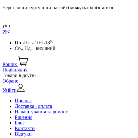
Через зміни курсу ціни на сайті можуть відрізнятися
укр
рус
00
00
Пн.-Пт. - 10
-18
Сб., Нд. - вихідний
Кошик
Порівняння
Товари відсутні
Обране
Увійти
Про нас
Доставка і оплата
Налаштування та ремонт
Рішення
Блог
Контакти
Відгуки