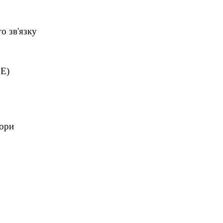
о зв'язку
oE)
тори