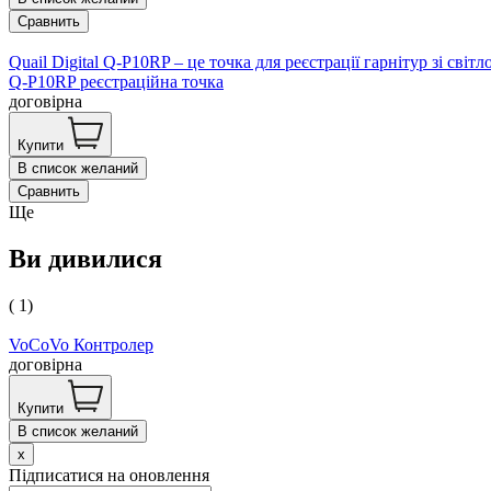
Сравнить
Quail Digital Q-P10RP – це точка для реєстрації гарнітур зі світ
Q-P10RP реєстраційна точка
договірна
Купити
В список желаний
Сравнить
Ще
Ви дивилися
( 1)
VoCoVo Контролер
договірна
Купити
В список желаний
x
Підписатися на оновлення