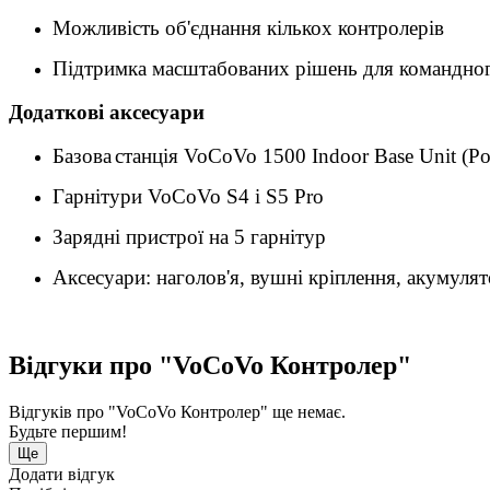
Можливість об'єднання кількох контролерів
Підтримка масштабованих рішень для командног
Додаткові аксесуари
Базова
станція
VoCoVo 1500 Indoor Base Unit (P
Гарнітури
VoCoVo S4
і
S5 Pro
Зарядні пристрої на 5 гарнітур
Аксесуари: наголов'я, вушні кріплення, акумуля
Відгуки про "VoCoVo Контролер"
Відгуків про "VoCoVo Контролер" ще немає.
Будьте першим!
Ще
Додати відгук