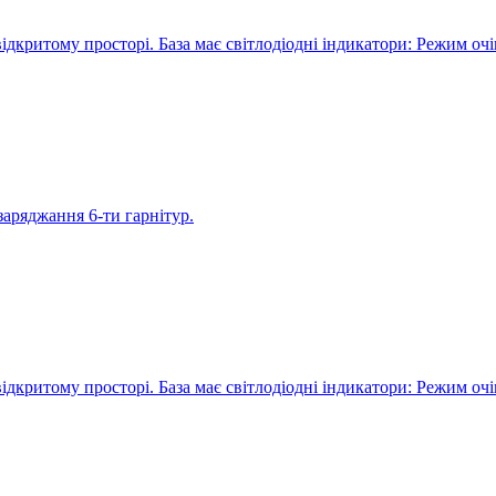
а відкритому просторі. База має світлодіодні індикатори: Режим оч
заряджання 6-ти гарнітур.
а відкритому просторі. База має світлодіодні індикатори: Режим оч