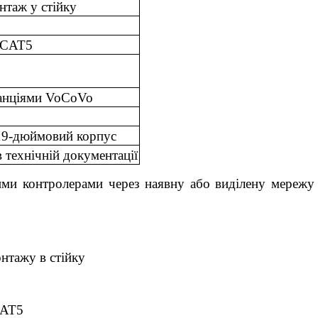
нтаж у стійку
 CAT5
танціями VoCoVo
19-дюймовий корпус
 технічній документації
шими контролерами через наявну або виділену мереж
нтажу в стійку
CAT5