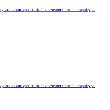
ікування / синхронізація / включення / активна гарнітура.
ікування / синхронізація / включення / активна гарнітура.