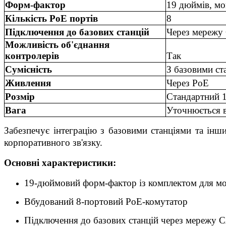
Форм-фактор
19 дюймів, мо
Кількість PoE портів
8
Підключення до базових станцій
Через мережу
Можливість об'єднання
контролерів
Так
Сумісність
З базовими с
Живлення
Через PoE
Розмір
Стандартний 
Вага
Уточнюється в
З
абезпечує інтеграцію з базовими станціями та ін
корпоративного зв'язку.
Основні характеристики:
19-дюймовий форм-фактор із комплектом для мо
Вбудований 8-портовий PoE-комутатор
Підключення до базових станцій через мережу 