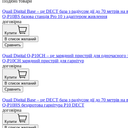
Подібні товари
Quail Digital Base – це DECT база з радіусом дії до 70 метрів н
Q-P10BS базова станція Pro 10 з адаптером живлення
договірна
Купити
В список желаний
Сравнить
Quail Digital Q-P10CH – це зарядний пристрій для одночасного 
Q-P10CH зарядний пристрій для гарнітур
договірна
Купити
В список желаний
Сравнить
Quail Digital Base – це DECT база з радіусом дії до 70 метрів н
Q-P10HS бездротова гарнітура P10 DECT
договірна
Купити
В список желаний