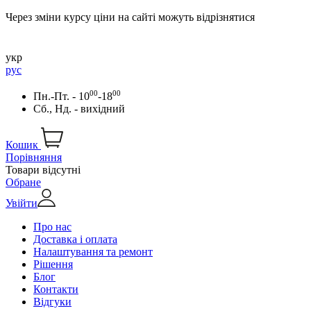
Через зміни курсу ціни на сайті можуть відрізнятися
укр
рус
00
00
Пн.-Пт. - 10
-18
Сб., Нд. - вихідний
Кошик
Порівняння
Товари відсутні
Обране
Увійти
Про нас
Доставка і оплата
Налаштування та ремонт
Рішення
Блог
Контакти
Відгуки