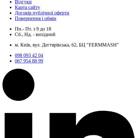
Відгуки
Карта сайту
Договір публічної оферти
Повернення і обмін
Пн.- Пт.
з
9
до
18
Сб., Нд. -
вихідний
м. Київ, вул. Дегтярівська, 62, БЦ "FERMMASH"
098 093 42 04
067 954 88 99