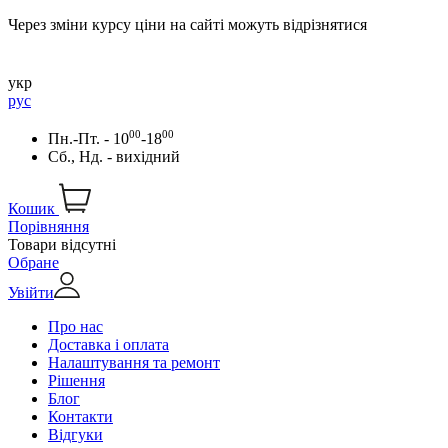
Через зміни курсу ціни на сайті можуть відрізнятися
укр
рус
00
00
Пн.-Пт. - 10
-18
Сб., Нд. - вихідний
Кошик
Порівняння
Товари відсутні
Обране
Увійти
Про нас
Доставка і оплата
Налаштування та ремонт
Рішення
Блог
Контакти
Відгуки