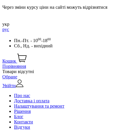
Через зміни курсу ціни на сайті можуть відрізнятися
укр
рус
00
00
Пн.-Пт. - 10
-18
Сб., Нд. - вихідний
Кошик
Порівняння
Товари відсутні
Обране
Увійти
Про нас
Доставка і оплата
Налаштування та ремонт
Рішення
Блог
Контакти
Відгуки