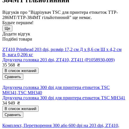
384MT гільйотинний"
Відгуків про "Відрізувач TSC для принтера етикеток TTP-
286MT/TTP-384MT гільйотинний" ще немає.
Будьте першим!
Ще
Додати відгук
Подібні товари
ZT410 Printhead 203 dpi, розмір 17,2 см Д х 8,6 см Ш х 4,2 см
В, вага 0,206 кг
Друкуюча головка 203 dpi, ZT410, ZT411 (P1058930-009)
35 568
₴
В список желаний
Сравнить
Друкуюча головка 300 dpi для принтера етикеток TSC
MH341,TSC MH340
Друкуюча головка 300 dpi для принтера етикеток TSC MH341
34 949
₴
В список желаний
Сравнить
Комплект, Перетворення 300 або 600 dpi на 203 dpi, ZT410,