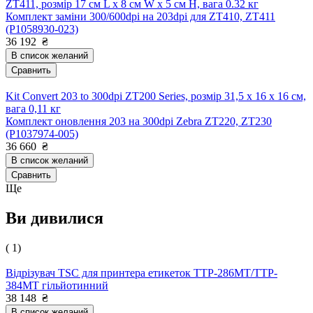
ZT411, розмір 17 см L x 8 см W x 5 см H, вага 0.32 кг
Комплект заміни 300/600dpi на 203dpi для ZT410, ZT411
(P1058930-023)
36 192
₴
В список желаний
Сравнить
Kit Convert 203 to 300dpi ZT200 Series, розмір 31,5 x 16 x 16 см,
вага 0,11 кг
Комплект оновлення 203 на 300dpi Zebra ZT220, ZT230
(P1037974-005)
36 660
₴
В список желаний
Сравнить
Ще
Ви дивилися
( 1)
Відрізувач TSC для принтера етикеток TTP-286MT/TTP-
384MT гільйотинний
38 148
₴
В список желаний