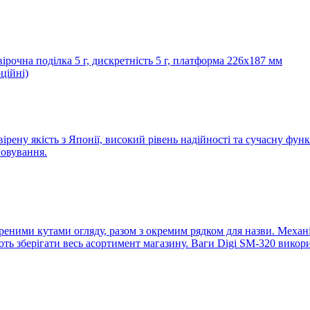
овірочна поділка 5 г, дискретність 5 г, платформа 226х187 мм
ційні)
ірену якість з Японії, високий рівень надійності та сучасну фун
говування.
реними кутами огляду, разом з окремим рядком для назви. Механі
яють зберігати весь асортимент магазину. Ваги Digi SM-320 вико