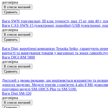
договірна
В список желаний
Сравнить
Ваги SWN торговельні, III клас точності, max 15 кг, min 40 г, п
Ваги CAS SWN-15 (електронні, порційні) USB (електронні, пор
договірна
В список желаний
Сравнить
Ваги Digi, вироблені компанією Teraoka Seiko, гарантують перев
вартості та маркування товарів у магазинах та зонах самообслу
Ваги DIGI RM 5800
договірна
В список желаний
Сравнить
Дисплей з двома рядками, що вирізняється яскравістю та розши
дорогих моделях. Моделі терезів з пам'яттю 4 або 8 Мб дозвол
популярні моделі SM-100CS Plus та SM-5100.
Ваги Digi SM-320
договірна
В список желаний
Сравнить