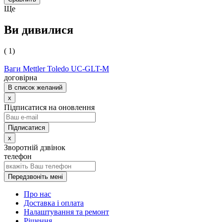
Ще
Ви дивилися
( 1)
Ваги Mettler Toledo UC-GLT-M
договірна
В список желаний
x
Підписатися на оновлення
x
Зворотній дзвінок
телефон
Передзвоніть мені
Про нас
Доставка і оплата
Налаштування та ремонт
Рішення