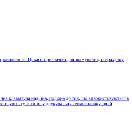
кціональність. Ці ваги призначені для зважування, розрахунку
чна клавіатура надійна, подібна до тих, що використовуються в
ристовують ту ж типову друкувальну термоголовку, що й