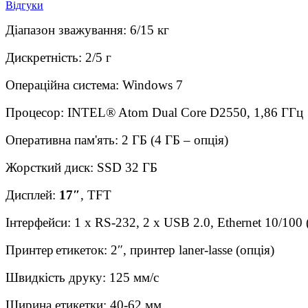
Відгуки
Діапазон зважування: 6/15 кг
Дискретність: 2/5 г
Операційна система: Windows 7
Процесор
: INTEL® Atom Dual Core D2550, 1,86
ГГц
Оперативна пам'ять: 2 ГБ (4 ГБ – опція)
Жорсткий диск: SSD 32 ГБ
Дисплей:
17″
, TFT
Інтерфейси
: 1 x RS-232, 2 x USB 2.0, Ethernet 10/10
Принтер
етикеток
: 2″,
принтер
laner-lasse (
опція
)
Швидкість друку: 125 мм/с
Ширина етикетки: 40-62 мм