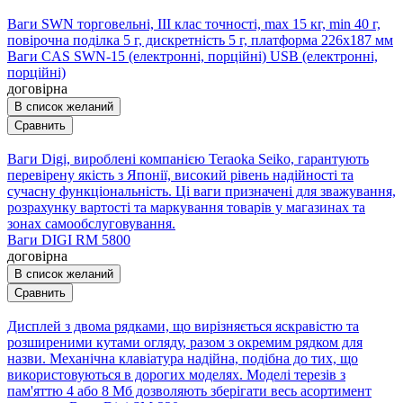
Ваги SWN торговельні, III клас точності, max 15 кг, min 40 г,
повірочна поділка 5 г, дискретність 5 г, платформа 226х187 мм
Ваги CAS SWN-15 (електронні, порційні) USB (електронні,
порційні)
договірна
В список желаний
Сравнить
Ваги Digi, вироблені компанією Teraoka Seiko, гарантують
перевірену якість з Японії, високий рівень надійності та
сучасну функціональність. Ці ваги призначені для зважування,
розрахунку вартості та маркування товарів у магазинах та
зонах самообслуговування.
Ваги DIGI RM 5800
договірна
В список желаний
Сравнить
Дисплей з двома рядками, що вирізняється яскравістю та
розширеними кутами огляду, разом з окремим рядком для
назви. Механічна клавіатура надійна, подібна до тих, що
використовуються в дорогих моделях. Моделі терезів з
пам'яттю 4 або 8 Мб дозволяють зберігати весь асортимент