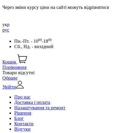
Через зміни курсу ціни на сайті можуть відрізнятися
укр
рус
00
00
Пн.-Пт. - 10
-18
Сб., Нд. - вихідний
Кошик
Порівняння
Товари відсутні
Обране
Увійти
Про нас
Доставка і оплата
Налаштування та ремонт
Рішення
Блог
Контакти
Відгуки