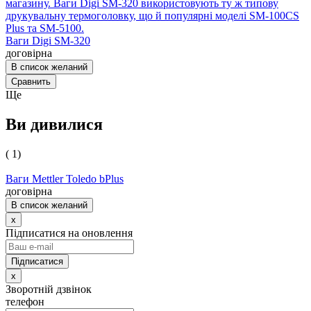
магазину. Ваги Digi SM-320 використовують ту ж типову
друкувальну термоголовку, що й популярні моделі SM-100CS
Plus та SM-5100.
Ваги Digi SM-320
договірна
В список желаний
Сравнить
Ще
Ви дивилися
( 1)
Ваги Mettler Toledo bPlus
договірна
В список желаний
x
Підписатися на оновлення
x
Зворотній дзвінок
телефон