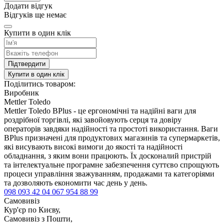
Додати відгук
Відгуків ще немає
Купити в один клік
Підтвердити
Купити в один клік
Поділитись товаром:
Виробник
Mettler Toledo
Mettler Toledo BPlus - це ергономічні та надійні ваги для
роздрібної торгівлі, які завойовують серця та довіру
операторів завдяки надійності та простоті використання. Ваги
BPlus призначені для продуктових магазинів та супермаркетів,
які висувають високі вимоги до якості та надійності
обладнання, з яким вони працюють. Їх досконалий пристрій
та інтелектуальне програмне забезпечення суттєво спрощують
процеси управління зважуванням, продажами та категоріями
та дозволяють економити час день у день.
098 093 42 04
067 954 88 99
Самовивіз
Кур'єр по Києву,
Самовивіз з Пошти,