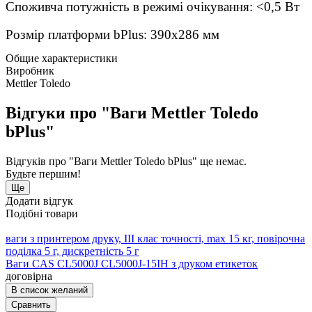
Споживча потужність в режимі очікування: <0,5 Вт
Розмір платформи bPlus: 390х286 мм
Общие характеристики
Виробник
Mettler Toledo
Відгуки про "Ваги Mettler Toledo
bPlus"
Відгуків про "Ваги Mettler Toledo bPlus" ще немає.
Будьте першим!
Ще
Додати відгук
Подібні товари
ваги з принтером друку, III клас точності, max 15 кг, повірочна
поділка 5 г, дискретність 5 г
Ваги CAS CL5000J CL5000J-15IH з друком етикеток
договірна
В список желаний
Сравнить