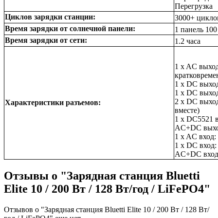
Перегрузка
Циклов зарядки станции:
3000+ цикло
Время зарядки от солнечной панели:
1 панель 100 
Время зарядки от сети:
1.2 часа
1 x AC выход
кратковреме
1 x DC выход
1 x DC выход
2 x DC выход
Характеристики разъемов:
вместе)
1 x DC5521 в
AC+DC выход
1 x AC вход:
1 x DC вход:
AC+DC входы
Отзывы о "Зарядная станция Bluetti
Elite 10 / 200 Вт / 128 Вт/год / LiFePO4"
Отзывов о "Зарядная станция Bluetti Elite 10 / 200 Вт / 128 Вт/