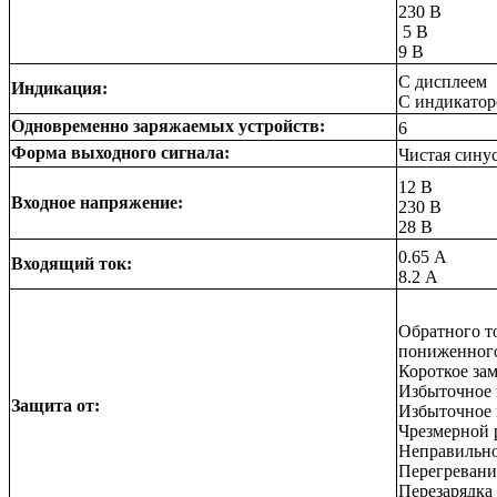
230 В
5 В
9 В
С дисплеем
Индикация:
С индикатор
Одновременно заряжаемых устройств:
6
Форма выходного сигнала:
Чистая сину
12 В
Входное напряжение:
230 В
28 В
0.65 А
Входящий ток:
8.2 А
Обратного т
пониженног
Короткое за
Избыточное 
Защита от:
Избыточное 
Чрезмерной 
Неправильно
Перегревани
Перезарядка