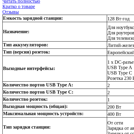
Читать полностью
Кратко о товаре
Отзывы
Емкость зарядной станции:
128 Вт·год
Для ноутбук
Назначение:
Для роутеро
Для телевиз
Тип аккумуляторов:
Литий-желез
Тип (версия) розеток:
Европейски
1 x DC-разъ
USB Type A
Выходные интерфейсы:
USB Type C
Розетка 230 
Количество портов USB Type A:
2
Количество портов USB Type C:
2
Количество розеток:
1
Выходная мощность (общая):
200 Вт
Максимальная мощность устройств:
400 Вт
От сети
Тип зарядки станции:
Зарядка от 
Зарядка от 