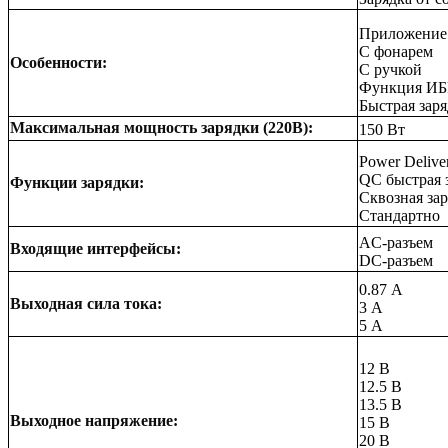
Приложение 
С фонарем
Особенности:
С ручкой
Функция ИБ
Быстрая заря
Максимальная мощность зарядки (220В):
150 Вт
Power Delive
QC быстрая з
Функции зарядки:
Сквозная за
Стандартно
AC-разъем
Входящие интерфейсы:
DC-разъем
0.87 А
Выходная сила тока:
3 А
5 А
12 В
12.5 В
13.5 В
Выходное напряжение:
15 В
20 В