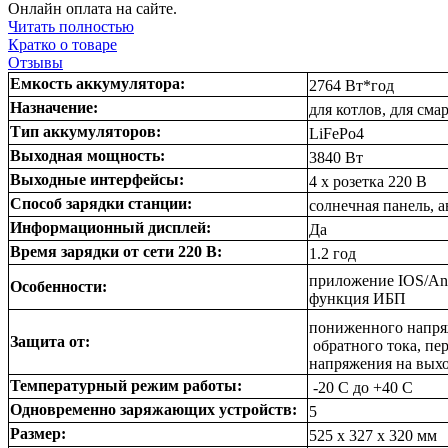
Онлайн оплата на сайте.
Читать полностью
Кратко о товаре
Отзывы
Емкость аккумулятора:
2764 Вт*год
Назначение:
для котлов, для сма
Тип аккумуляторов:
LiFePo4
Выходная мощность:
3840 Вт
Выходные интерфейсы:
4 х розетка 220 В
Способ зарядки станции:
солнечная панель, а
Информационный дисплей:
Да
Время зарядки от сети 220 В:
1.2 год
приложение IOS/And
Особенности:
функция ИБП
пониженного напряж
Защита от:
обратного тока, пе
напряжения на выхо
Температурный режим работы:
-20 С до +40 С
Одновременно заряжающих устройств:
5
Размер:
525 х 327 х 320 мм