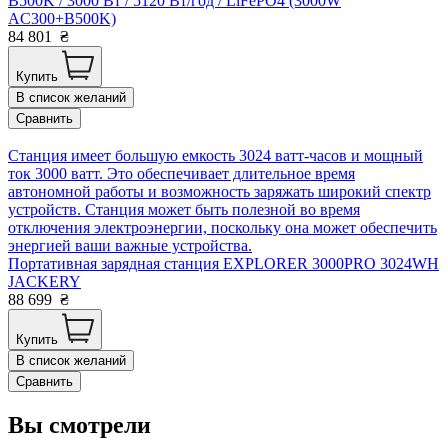
B500K / 3000 Вт / 5120 Вт/год / LiFePO4 (3000W
AC300+B500K)
84 801
₴
Купить
В список желаний
Сравнить
Станция имеет большую емкость 3024 ватт-часов и мощный
ток 3000 ватт. Это обеспечивает длительное время
автономной работы и возможность заряжать широкий спектр
устройств. Станция может быть полезной во время
отключения электроэнергии, поскольку она может обеспечить
энергией ваши важные устройства.
Портативная зарядная станция EXPLORER 3000PRO 3024WH
JACKERY
88 699
₴
Купить
В список желаний
Сравнить
Вы смотрели