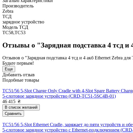
Загальні характеристики
Производитель
Zebra
ТСД
зарядное устройство
Модель ТСД
TC58,TC53
Отзывы о "Зарядная подставка 4 тсд и
Отзывов о "Зарядная подставка 4 тсд и 4 акб Ethernet Zebra 
Будьте первым!
Еще
Добавить отзыв
Подобные товары
TC51/56 5-Slot Charge Only Cradle with 4-Slot Spare Battery Cha
5-слотовое зарядное устройство (CRD-TC51-5SC4B-01)
46 415
₴
В список желаний
Сравнить
TC51/56 5-Slot Ethernet Cradle, заряжает до пяти устройств и о
5-слотовое зарядное устройство с Ethernet-подключением (CR