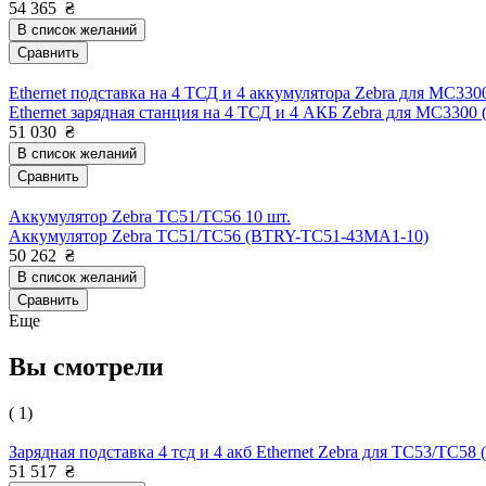
54 365
₴
В список желаний
Сравнить
Ethernet подставка на 4 ТСД и 4 аккумулятора Zebra для MC330
Ethernet зарядная станция на 4 ТСД и 4 АКБ Zebra для MC33
51 030
₴
В список желаний
Сравнить
Аккумулятор Zebra TC51/TC56 10 шт.
Аккумулятор Zebra TC51/TC56 (BTRY-TC51-43MA1-10)
50 262
₴
В список желаний
Сравнить
Еще
Вы смотрели
( 1)
Зарядная подставка 4 тсд и 4 акб Ethernet Zebra для TC53/TC
51 517
₴