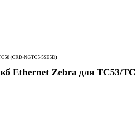
C53/TC58 (CRD-NGTC5-5SE5D)
4 акб Ethernet Zebra для TC53