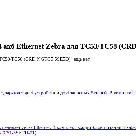
 4 акб Ethernet Zebra для TC53/TC58 (C
для TC53/TC58 (CRD-NGTC5-5SE5D)" еще нет.
rger, заряжает до 4 устройств и до 4 запасных батарей. В комплек
беспечивает связь Ethernet. В комплект входит блок питания и каб
D-TC51-5SETH-01)