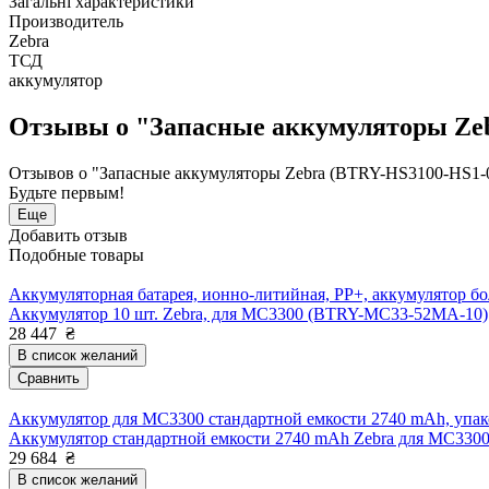
Загальні характеристики
Производитель
Zebra
ТСД
аккумулятор
Отзывы о "Запасные аккумуляторы Zeb
Отзывов о "Запасные аккумуляторы Zebra (BTRY-HS3100-HS1-0
Будьте первым!
Еще
Добавить отзыв
Подобные товары
Аккумуляторная батарея, ионно-литийная, PP+, аккумулятор б
Аккумулятор 10 шт. Zebra, для MC3300 (BTRY-MC33-52MA-10)
28 447
₴
В список желаний
Сравнить
Аккумулятор для MC3300 стандартной емкости 2740 mAh, упак
Аккумулятор стандартной емкости 2740 mAh Zebra для MC33
29 684
₴
В список желаний