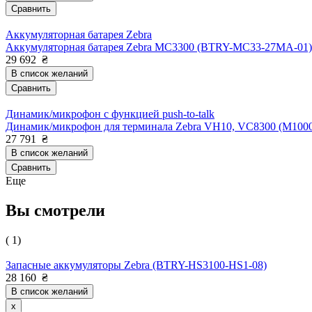
Сравнить
Аккумуляторная батарея Zebra
Аккумуляторная батарея Zebra MC3300 (BTRY-MC33-27MA-01)
29 692
₴
В список желаний
Сравнить
Динамик/микрофон с функцией push-to-talk
Динамик/микрофон для терминала Zebra VH10, VC8300 (M100
27 791
₴
В список желаний
Сравнить
Еще
Вы смотрели
( 1)
Запасные аккумуляторы Zebra (BTRY-HS3100-HS1-08)
28 160
₴
В список желаний
x