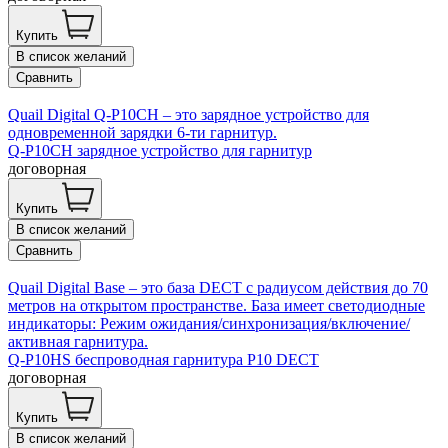
Купить
В список желаний
Сравнить
Quail Digital Q-P10CH – это зарядное устройство для
одновременной зарядки 6-ти гарнитур.
Q-P10CH зарядное устройство для гарнитур
договорная
Купить
В список желаний
Сравнить
Quail Digital Base – это база DECT с радиусом действия до 70
метров на открытом пространстве. База имеет светодиодные
индикаторы: Режим ожидания/синхронизация/включение/
активная гарнитура.
Q-P10HS беспроводная гарнитура P10 DECT
договорная
Купить
В список желаний