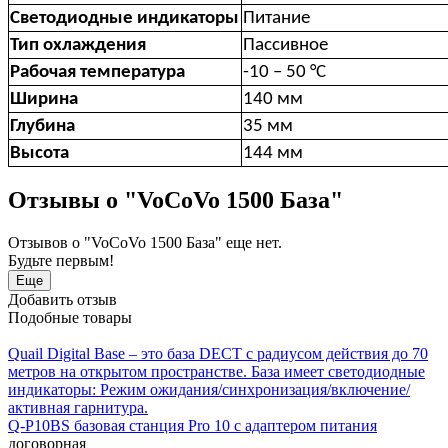
Светодиодные индикаторы
Питание
Тип охлаждения
Пассивное
Рабочая температура
-10 – 50 °C
Ширина
140 мм
Глубина
35 мм
Высота
144 мм
Отзывы о "VoCoVo 1500 База"
Отзывов о "VoCoVo 1500 База" еще нет.
Будьте первым!
Еще
Добавить отзыв
Подобные товары
Quail Digital Base – это база DECT с радиусом действия до 70
метров на открытом пространстве. База имеет светодиодные
индикаторы: Режим ожидания/синхронизация/включение/
активная гарнитура.
Q-P10BS базовая станция Pro 10 с адаптером питания
договорная