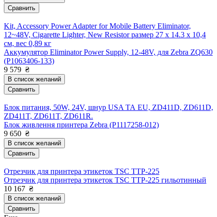
Сравнить
Kit, Accessory Power Adapter for Mobile Battery Eliminator,
12~48V, Cigarette Lighter, New Resistor размер 27 x 14.3 x 10,4
см, вес 0,89 кг
Аккумулятор Eliminator Power Supply, 12-48V, для Zebra ZQ630
(P1063406-133)
9 579
₴
В список желаний
Сравнить
Блок питания, 50W, 24V, шнур USA ТА EU, ZD411D, ZD611D,
ZD411T, ZD611T, ZD611R.
Блок живлення принтера Zebra (P1117258-012)
9 650
₴
В список желаний
Сравнить
Отрезчик для принтера этикеток TSC TTP-225
Отрезчик для принтера этикеток TSC TTP-225 гильотинный
10 167
₴
В список желаний
Сравнить