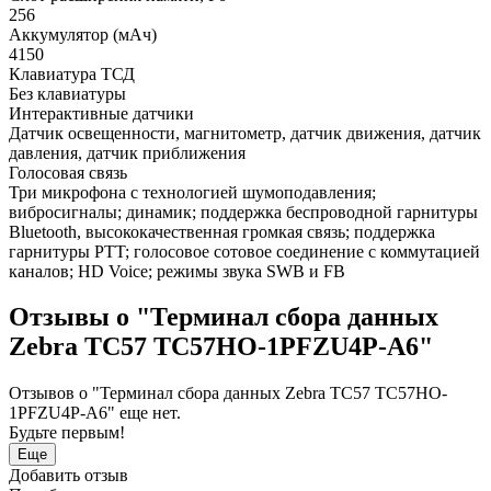
256
Аккумулятор (мАч)
4150
Клавиатура ТСД
Без клавиатуры
Интерактивные датчики
Датчик освещенности, магнитометр, датчик движения, датчик
давления, датчик приближения
Голосовая связь
Три микрофона с технологией шумоподавления;
вибросигналы; динамик; поддержка беспроводной гарнитуры
Bluetooth, высококачественная громкая связь; поддержка
гарнитуры PTT; голосовое сотовое соединение с коммутацией
каналов; HD Voice; режимы звука SWB и FB
Отзывы о "Терминал сбора данных
Zebra TC57 TC57HO-1PFZU4P-A6"
Отзывов о "Терминал сбора данных Zebra TC57 TC57HO-
1PFZU4P-A6" еще нет.
Будьте первым!
Еще
Добавить отзыв