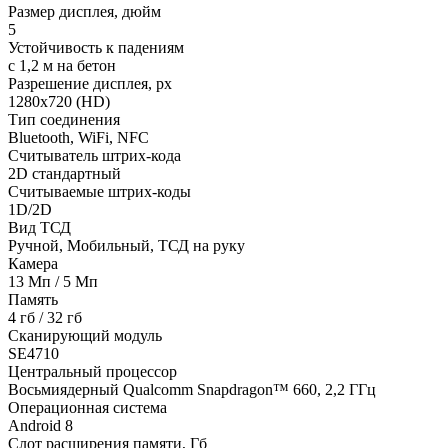
Размер дисплея, дюйм
5
Устойчивость к падениям
с 1,2 м на бетон
Разрешение дисплея, px
1280х720 (HD)
Тип соединения
Bluetooth, WiFi, NFС
Считыватель штрих-кода
2D стандартный
Считываемые штрих-коды
1D/2D
Вид ТСД
Ручной, Мобильный, ТСД на руку
Камера
13 Мп / 5 Мп
Память
4 гб / 32 гб
Сканирующий модуль
SE4710
Центральный процессор
Восьмиядерный Qualcomm Snapdragon™ 660, 2,2 ГГц
Операционная система
Android 8
Слот расширения памяти, Гб