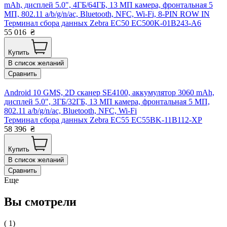
mAh, дисплей 5.0", 4ГБ/64ГБ, 13 МП камера, фронтальная 5
МП, 802.11 a/b/g/n/ac, Bluetooth, NFC, Wi-Fi, 8-PIN ROW IN
Терминал сбора данных Zebra EC50 EC500K-01B243-A6
55 016
₴
Купить
В список желаний
Сравнить
Android 10 GMS, 2D сканер SE4100, аккумулятор 3060 mAh,
дисплей 5.0", 3ГБ/32ГБ, 13 МП камера, фронтальная 5 МП,
802.11 a/b/g/n/ac, Bluetooth, NFC, Wi-Fi
Терминал сбора данных Zebra EC55 EC55BK-11B112-XP
58 396
₴
Купить
В список желаний
Сравнить
Еще
Вы смотрели
( 1)