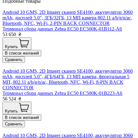
Подобные товары
Android 10 GMS, 2D Imager сканер SE4100, аккумулятор 3060
mAh, дисплей 5.0", 3ГБ/32ГБ, 13 МП камера 802.11 a/b/g/n/ac,
Bluetooth, NFC, Wi-Fi, 2-PIN BACK CONNECTOR
Терминал сбора данных Zebra EC50 EC500K-01B112-A6
53 650
₴
Купить
В список желаний
Сравнить
Android 10 GMS, 2D Imager сканер SE4100, аккумулятор 3060
mAh, дисплей 5.0", 4ГБ/64ГБ, 13 МП камера, фронтальная 5
МП, 802.11 a/b/g/n/ac, Bluetooth, NFC, Wi-Fi, 8-PIN BACK
CONNECTOR
Терминал сбора данных Zebra EC50 EC500K-01B223-A6
56 524
₴
Купить
В список желаний
Сравнить
Android 10 GMS, 2D Imager сканер SE4100, аккумулятор 3060