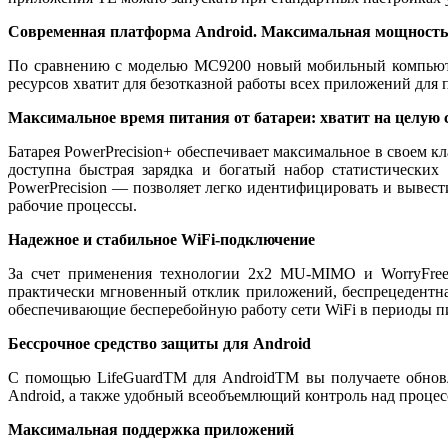
Современная платформа Android. Максимальная мощность 
По сравнению с моделью MC9200 новый мобильный компьютер
ресурсов хватит для безотказной работы всех приложений для 
Максимальное время питания от батареи: хватит на целую 
Батарея PowerPrecision+ обеспечивает максимальное в своем 
доступна быстрая зарядка и богатый набор статистически
PowerPrecision — позволяет легко идентифицировать и вывест
рабочие процессы.
Надежное и стабильное WiFi-подключение
За счет применения технологии 2x2 MU-MIMO и WorryFree W
практически мгновенный отклик приложений, беспрецедентная
обеспечивающие бесперебойную работу сети WiFi в периоды п
Бессрочное средство защиты для Android
С помощью LifeGuardTM для AndroidTM вы получаете обновл
Android, а также удобный всеобъемлющий контроль над процес
Максимальная поддержка приложений