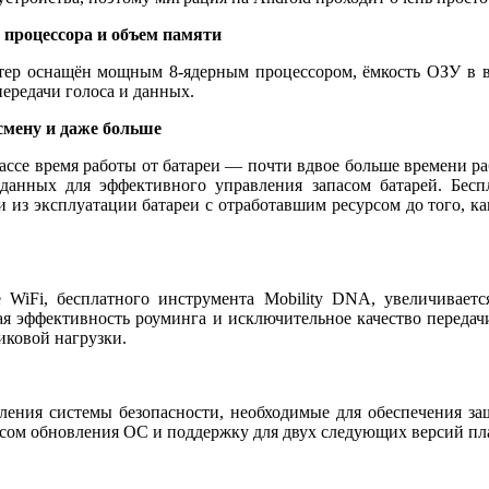
процессора и объем памяти
 оснащён мощным 8-ядерным процессором, ёмкость ОЗУ в восе
передачи голоса и данных.
смену и даже больше
классе время работы от батареи — почти вдвое больше времени р
х данных для эффективного управления запасом батарей. Бе
и из эксплуатации батареи с отработавшим ресурсом до того, к
iFi, бесплатного инструмента Mobility DNA, увеличивается
 эффективность роуминга и исключительное качество передачи 
иковой нагрузки.
ения системы безопасности, необходимые для обеспечения защ
сом обновления ОС и поддержку для двух следующих версий пла