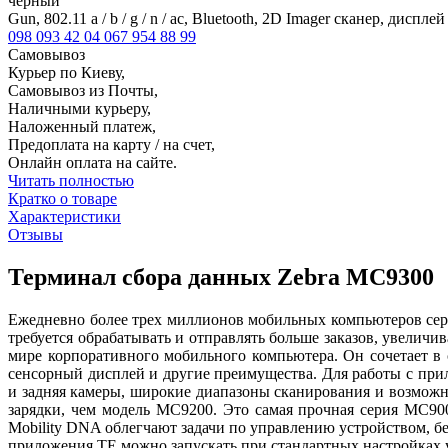
черный
Gun, 802.11 a / b / g / n / ac, Bluetooth, 2D Imager сканер, ди
098 093 42 04
067 954 88 99
Самовывоз
Курьер по Киеву,
Самовывоз из Почты,
Наличными курьеру,
Наложенный платеж,
Предоплата на карту / на счет,
Онлайн оплата на сайте.
Читать полностью
Кратко о товаре
Характеристики
Отзывы
Терминал сбора данных Zebra MC9300
Ежедневно более трех миллионов мобильных компьютеров сер
требуется обрабатывать и отправлять больше заказов, увели
мире корпоративного мобильного компьютера. Он сочетает в
сенсорный дисплей и другие преимущества. Для работы с пр
и задняя камеры, широкие диапазоны сканирования и возможно
зарядки, чем модель MC9200. Это самая прочная серия MC90
Mobility DNA облегчают задачи по управлению устройством, б
приложения TE можно запускать при стандартных настройках у