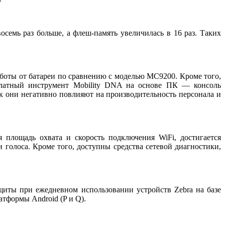
мь раз больше, а флеш-память увеличилась в 16 раз. Таких
аботы от батареи по сравнению с моделью MC9200. Кроме того,
сплатный инструмент Mobility DNA на основе ПК — консоль
ак они негативно повлияют на производительность персонала и
 площадь охвата и скорость подключения WiFi, достигается
голоса. Кроме того, доступны средства сетевой диагностики,
иты при ежедневном использовании устройств Zebra на базе
тформы Android (P и Q).