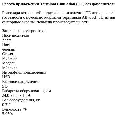
Работа приложения Terminal Emulation (TE) без дополнител
Благодаря встроенной поддержке приложений TE легко выполн
готовности с помощью эмуляции терминала All-touch TE из п
сенсорные экраны, повысив производительность.
Загальні характеристики
Производитель
Zebra
Цвет
черный
Серия
MC9300
Модель
MC9300
Интерфейс подключения
USB
Входное напряжение
5 В
Габариты оборудования, см
24,0 x 8,8 x 18,9
Вес оборудования, кг
0.315
Влажность, %
5-95%