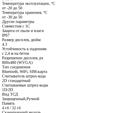
Температура эксплуатации, °C
от -20 до 50
Температура хранения, °C
от -30 до 50
Другие параметры
Совместим с 1С
Защита от пыли и влаги
IP67
Размер дисплея, дюйм
4.3
Устойчивость к падениям
с 2,4 м на бетон
Разрешение дисплея, px
800х480 (WVGA)
Тип соединения
Bluetooth, WiFi, SIM-карта
Считыватель штрих-кода
2D стандартный
Считываемые штрих-коды
1D/2D
Вид ТСД
Защищенный,Ручной
Память
4 гб / 32 гб
Сканирующий модуль