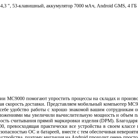
сплей 4,3 ", 53-клавишный, аккумулятор 7000 мАч, Android GMS, 4 
ии MC9000 помогают упростить процессы на складах и произво
чивая скорость доставки. Представляем мобильный компьютер M
 себе удобство работы с хорошо знакомой вашим сотрудникам 
иложениями мы увеличили вычислительную мощность и объем п
сть считывания прямой маркировки изделия (DPM). Благодаря н
00, превосходящая практически все устройства в своем классе
езопасностью ОС и батареей, вместе с тем обеспечивая неверо
стройства, поэтому миграция на Android проходит очень просто