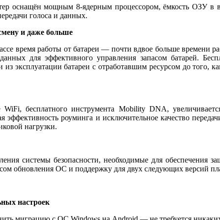
 оснащён мощным 8-ядерным процессором, ёмкость ОЗУ в восе
передачи голоса и данных.
смену и даже больше
классе время работы от батареи — почти вдвое больше времени р
х данных для эффективного управления запасом батарей. Бе
и из эксплуатации батареи с отработавшим ресурсом до того, к
iFi, бесплатного инструмента Mobility DNA, увеличивается
 эффективность роуминга и исключительное качество передачи 
иковой нагрузки.
ения системы безопасности, необходимые для обеспечения защ
сом обновления ОС и поддержку для двух следующих версий пла
ьных настроек
ить миграцию с ОС Windows на Android — не требуется никаких