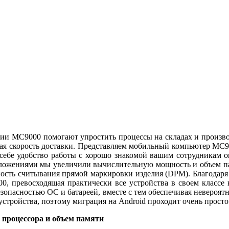
ии MC9000 помогают упростить процессы на складах и произво
чивая скорость доставки. Представляем мобильный компьютер M
 себе удобство работы с хорошо знакомой вашим сотрудникам 
иложениями мы увеличили вычислительную мощность и объем п
сть считывания прямой маркировки изделия (DPM). Благодаря н
00, превосходящая практически все устройства в своем классе
езопасностью ОС и батареей, вместе с тем обеспечивая неверо
стройства, поэтому миграция на Android проходит очень просто
процессора и объем памяти