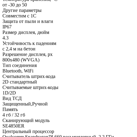
от -30 до 50
Другие параметры
Совместим с 1С
Защита от пыли и влаги
IP67
Размер дисплея, дюйм
4.3
Устойчивость к падениям
с 2,4 м на бетон
Разрешение дисплея, px
800х480 (WVGA)
Тип соединения
Bluetooth, WiFi
Считыватель штрих-кода
2D стандартный
Считываемые штрих-коды
1D/2D
Вид ТСД
Защищенный,Ручной
Память
4 гб / 32 гб
Сканирующий модуль
SE4850ER
Центральный процессор
Qualcomm Snapdragon™ 660 восьмиядерный, 2,2 ГГц