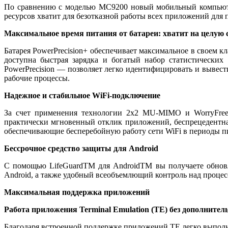
По сравнению с моделью MC9200 новый мобильный компьютер
ресурсов хватит для безотказной работы всех приложений для 
Максимальное время питания от батареи: хватит на целую 
Батарея PowerPrecision+ обеспечивает максимальное в своем 
доступна быстрая зарядка и богатый набор статистически
PowerPrecision — позволяет легко идентифицировать и вывест
рабочие процессы.
Надежное и стабильное WiFi-подключение
За счет применения технологии 2x2 MU-MIMO и WorryFree W
практически мгновенный отклик приложений, беспрецедентная
обеспечивающие бесперебойную работу сети WiFi в периоды п
Бессрочное средство защиты для Android
С помощью LifeGuardTM для AndroidTM вы получаете обновл
Android, а также удобный всеобъемлющий контроль над процес
Максимальная поддержка приложений
Работа приложения Terminal Emulation (TE) без дополнител
Благодаря встроенной поддержке приложений TE легко выполн