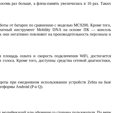
мь раз больше, а флеш-память увеличилась в 16 раз. Таких
аботы от батареи по сравнению с моделью MC9200. Кроме того,
сплатный инструмент Mobility DNA на основе ПК — консоль
ак они негативно повлияют на производительность персонала и
 площадь охвата и скорость подключения WiFi, достигается
голоса. Кроме того, доступны средства сетевой диагностики,
иты при ежедневном использовании устройств Zebra на базе
тформы Android (P и Q).
 модификаций или обучения со стороны пользователя. По мере