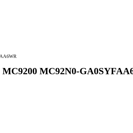
YFAA6WR
bra MC9200 MC92N0-GA0SYFA