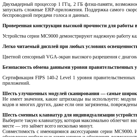
Двухъядерный процессор 1 ГГц, 2 ГБ флэш-памяти, возможно
запускать сложные ERP-приложения.
Поддержка самого скоро
беспроводной передачи голоса и данных.
Проверенная конструкция высокой прочности для работы 
Устройства серии MC9000 демонстрируют надежную работу кажд
Легко читаемый дисплей при любых условиях освещенност
Цветной сенсорный VGA-экран высокого разрешения с диагона
Безопасность обмена данными уровня правительственных 
Сертификация FIPS 140-2 Level 1 уровня правительственных 
приложений.
Шесть улучшенных модулей сканирования — самые широк
Не имеет значения, какие штрихкоды вы используете: моду
кодов и многих других, даже если они загрязнены, повреждены
Шесть сменных клавиатур для индивидуализации устройст
Выберите такую клавиатуру, которая максимально облегчит вв
месте — это займет всего несколько минут.
Совместимость с имеющимися аксессуарами серии MC9000. И
обновление мобильных компьютеров и обеспечить возможност