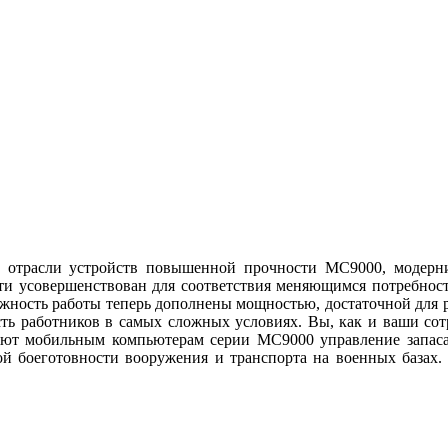
 отрасли устройств повышенной прочности MC9000, модерн
и усовершенствован для соответствия меняющимся потребностя
дежность работы теперь дополнены мощностью, достаточной для
ость работников в самых сложных условиях. Вы, как и ваши со
ют мобильным компьютерам серии MC9000 управление запасам
ой боеготовности вооружения и транспорта на военных база