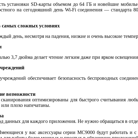
сть установки SD-карты объемом до 64 ГБ и новейшие мобиль
стного на сегодняшний день Wi-Fi соединения — стандарта 8
в самых сложных условиях
ый день, несмотря на падения, низкие и очень высокие темпер
и
лью 3,7 дюйма делает чтение легким даже при ярком освещении
учреждений
учреждений обеспечивает безопасность беспроводных соединени
ие возможности
ли сканирования оптимизированы для быстрого считывания люб
 или плохо напечатаны.
ва
од данных для каждого приложения. Не нужно обращаться в отд
меющиеся у вас аксессуары серии MC9000 будут работать и с 
и для работы более мощных и простых в обращении приложений